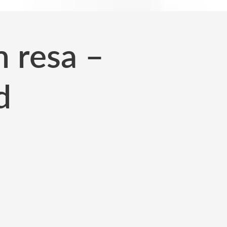
n resa –
d