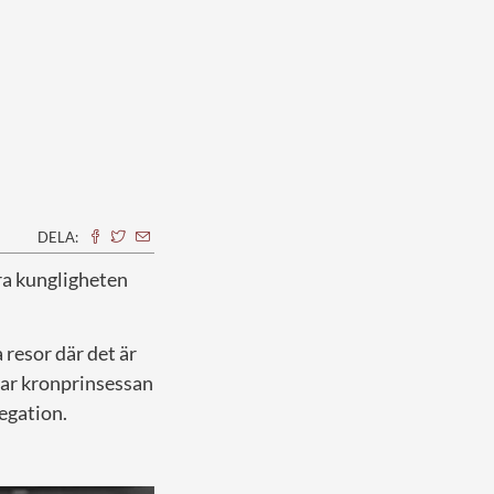
DELA:
kra kungligheten
 resor där det är
 var kronprinsessan
egation.