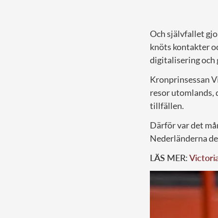
Och självfallet g
knöts kontakter oc
digitalisering och
Kronprinsessan Vic
resor utomlands, d
tillfällen.
Därför var det må
Nederländerna den 
LÄS MER:
Victori