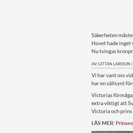
Säkerheten måste
Hovet hade inget
Nu tvingas kronpri
AV: GITTAN LARSSON
V
i har vant oss vi
har en sällsynt fö
Victorias förmåga b
extra viktigt att 
Victoria och prins
LÄS MER:
Prinses