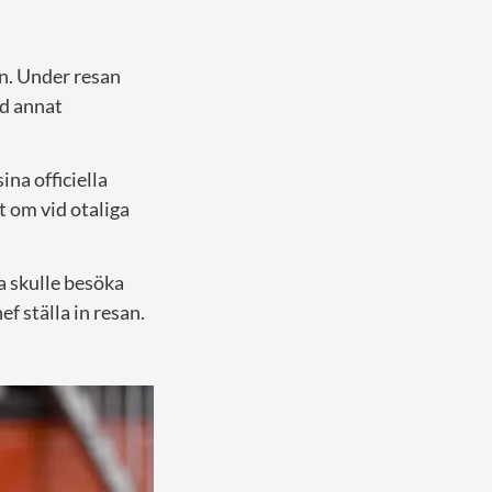
in. Under resan
nd annat
na officiella
t om vid otaliga
a skulle besöka
f ställa in resan.