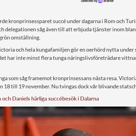
jorde kronprinsessparet succé under dagarna i Rom och Tur
h delegationen såg även till att erbjuda tjänster inom bla
 grön omställning.
toria och hela kungafamiljen gör en oerhörd nytta under si
et har inte minst flera tunga näringslivsföreträdare vittna
nga som såg framemot kronprinsessans nästa resa. Victori
18 till 19 november. Nu tvingas dock vår blivande statsche
a och Daniels härliga succébesök i Dalarna