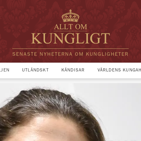
SENASTE NYHETERNA OM KUNGLIGHETER
LJEN
UTLÄNDSKT
KÄNDISAR
VÄRLDENS KUNGA