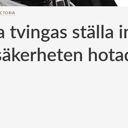
ICTORIA
a tvingas ställa i
säkerheten hota