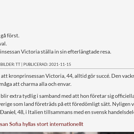
 gå först.
 val.
nsessan Victoria ställa in sin efterlängtade resa.
|
BILDER: TT
|
PUBLICERAD: 2021-11-15
d att kronprinsessan Victoria, 44, alltid gör succé. Den vac
rmåga att charma alla och envar.
lir extra tydlig i samband med att hon företar sig officiella
Sverige som land företräds på ett föredömligt sätt. Nyligen
Daniel
, 48, i Italien tillsammans med en svensk handelsdel
san Sofia hyllas stort internationellt