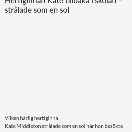
Hertiginnan Kate tillbaka i skolan –
strålade som en sol
Norska kungahuset
Danska kungahuset
Spanska kungahuset
Nederländska kungahuset
Belgiska kungahuset
Jordanska kungahuset
Luxemburgska storhertighuset
Japanska kejsarhuset
Thailändska kungahuset
Marockanska kungahuset
Monacos furstehus
Vilken härlig hertiginna!
Kate Middleton strålade som en sol när hon besökte