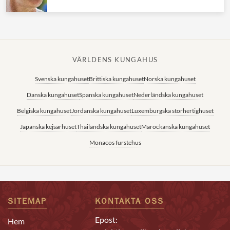
VÄRLDENS KUNGAHUS
Svenska kungahuset
Brittiska kungahuset
Norska kungahuset
Danska kungahuset
Spanska kungahuset
Nederländska kungahuset
Belgiska kungahuset
Jordanska kungahuset
Luxemburgska storhertighuset
Japanska kejsarhuset
Thailändska kungahuset
Marockanska kungahuset
Monacos furstehus
SITEMAP
KONTAKTA OSS
Epost:
Hem