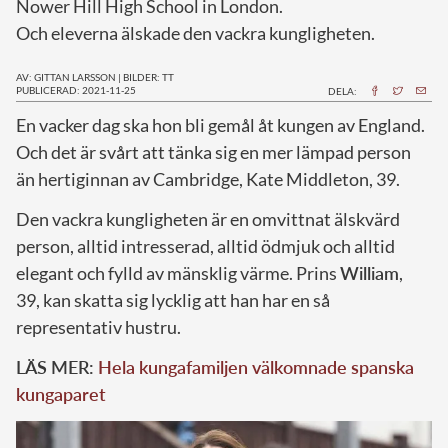
Nower Hill High School in London.
Och eleverna älskade den vackra kungligheten.
AV: GITTAN LARSSON
|
BILDER: TT
PUBLICERAD: 2021-11-25
DELA:
E
n vacker dag ska hon bli gemål åt kungen av England.
Och det är svårt att tänka sig en mer lämpad person
än hertiginnan av Cambridge, Kate Middleton, 39.
Den vackra kungligheten är en omvittnat älskvärd
person, alltid intresserad, alltid ödmjuk och alltid
elegant och fylld av mänsklig värme. Prins
William
,
39, kan skatta sig lycklig att han har en så
representativ hustru.
LÄS MER:
Hela kungafamiljen välkomnade spanska
kungaparet