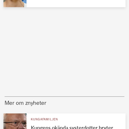
Mer om znyheter
KUNGAFAMILJEN
Kungens okända systerdotter bryter