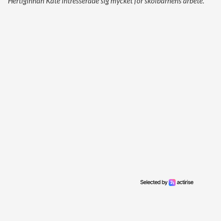
Hertiginnan Kate intresserade sig mycket för skolbarnens arbete.