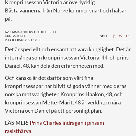
Kronprinsessan Victoria är överlycklig.
Bästa vännerna från Norge kommer snart och hälsar
på.
AV: EMMA ANDERSSON
|
BILDER: TT,
KUNGAHUSET
DELA:
PUBLICERAD: 2021-12-03
D
et är speciellt och ensamt att vara kunglighet. Det är
inte många som kronprinsessan Victoria, 44, oh prins
Daniel, 48, kan dela den erfarenheten med.
Och kanske är det därför som vårt fina
kronprinsesspar har blivit så goda vänner med deras
norska motsvarigheter. Kronprins
Haakon
, 48, och
kronprinsessan
Mette-Marit
, 48 är verkligen nära
Victoria och Daniel på ett personligt plan.
LÄS MER:
Prins Charles indragen i pinsam
rasisthärva