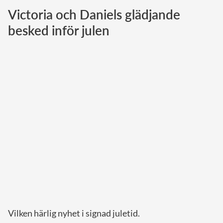
Victoria och Daniels glädjande
Norska kungahuset
besked inför julen
Danska kungahuset
Spanska kungahuset
Nederländska kungahuset
Belgiska kungahuset
Jordanska kungahuset
Luxemburgska storhertighuset
Japanska kejsarhuset
Thailändska kungahuset
Marockanska kungahuset
Monacos furstehus
Vilken härlig nyhet i signad juletid.