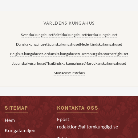
VÄRLDENS KUNGAHUS
Svenska kungahuset
Brittiska kungahuset
Norska kungahuset
Danska kungahuset
Spanska kungahuset
Nederländska kungahuset
Belgiska kungahuset
Jordanska kungahuset
Luxemburgska storhertighuset
Japanska kejsarhuset
Thailändska kungahuset
Marockanska kungahuset
Monacos furstehus
SITEMAP
KONTAKTA OSS
Epost:
Hem
redaktion@alltomkungligt.se
Kungafamiljen