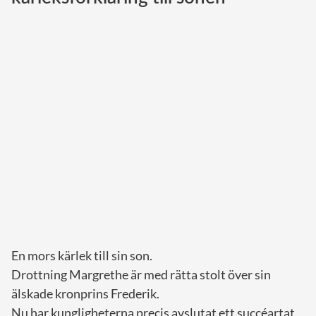
Norska kungahuset
Danska kungahuset
Spanska kungahuset
Nederländska kungahuset
Belgiska kungahuset
Jordanska kungahuset
Luxemburgska storhertighuset
Japanska kejsarhuset
Thailändska kungahuset
Marockanska kungahuset
En mors kärlek till sin son.
Monacos furstehus
Drottning Margrethe är med rätta stolt över sin
älskade kronprins Frederik.
Nu har kungligheterna precis avslutat ett succéartat