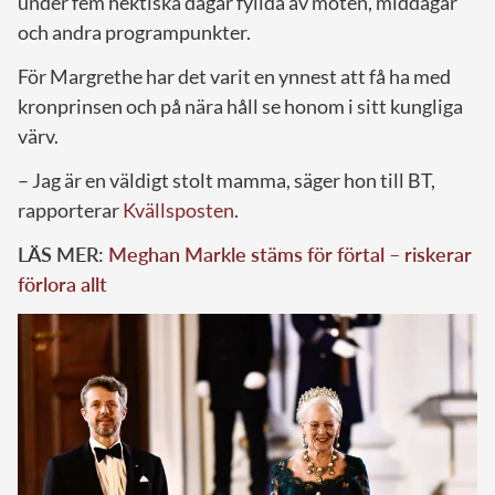
under fem hektiska dagar fyllda av möten, middagar
och andra programpunkter.
För Margrethe har det varit en ynnest att få ha med
kronprinsen och på nära håll se honom i sitt kungliga
värv.
– Jag är en väldigt stolt mamma, säger hon till BT,
rapporterar
Kvällsposten
.
LÄS MER:
Meghan Markle stäms för förtal – riskerar
förlora allt