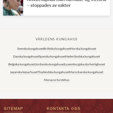
– stoppades av vakter
VÄRLDENS KUNGAHUS
Svenska kungahuset
Brittiska kungahuset
Norska kungahuset
Danska kungahuset
Spanska kungahuset
Nederländska kungahuset
Belgiska kungahuset
Jordanska kungahuset
Luxemburgska storhertighuset
Japanska kejsarhuset
Thailändska kungahuset
Marockanska kungahuset
Monacos furstehus
SITEMAP
KONTAKTA OSS