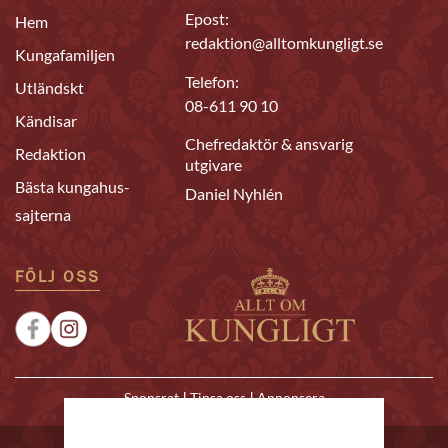
Epost:
Hem
redaktion@alltomkungligt.se
Kungafamiljen
Telefon:
Utländskt
08-611 90 10
Kändisar
Chefredaktör & ansvarig
Redaktion
utgivare
Bästa kungahus-
Daniel Nyhlén
sajterna
FÖLJ OSS
|
|
Sponsrat
Tipsa oss
Annonsera
© 2026 Allt om Kungligt. All rights reserved.