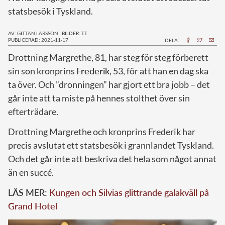
statsbesök i Tyskland.
AV: GITTAN LARSSON
|
BILDER: TT
PUBLICERAD: 2021-11-17
DELA:
D
rottning Margrethe, 81, har steg för steg förberett
sin son kronprins
Frederik
, 53, för att han en dag ska
ta över. Och ”dronningen” har gjort ett bra jobb – det
går inte att ta miste på hennes stolthet över sin
efterträdare.
Drottning Margrethe och kronprins Frederik har
precis avslutat ett statsbesök i grannlandet Tyskland.
Och det går inte att beskriva det hela som något annat
än en succé.
LÄS MER:
Kungen och Silvias glittrande galakväll på
Grand Hotel