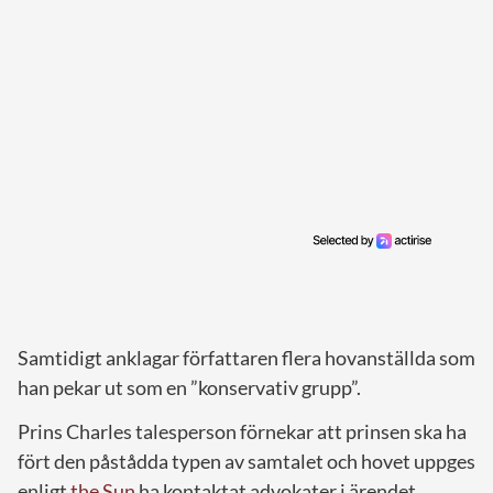
Samtidigt anklagar författaren flera hovanställda som
han pekar ut som en ”konservativ grupp”.
Prins Charles talesperson förnekar att prinsen ska ha
fört den påstådda typen av samtalet och hovet uppges
enligt
the Sun
ha kontaktat advokater i ärendet.