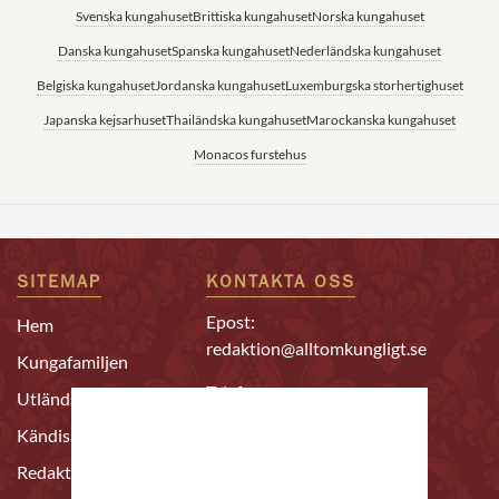
Svenska kungahuset
Brittiska kungahuset
Norska kungahuset
Danska kungahuset
Spanska kungahuset
Nederländska kungahuset
Belgiska kungahuset
Jordanska kungahuset
Luxemburgska storhertighuset
Japanska kejsarhuset
Thailändska kungahuset
Marockanska kungahuset
Monacos furstehus
SITEMAP
KONTAKTA OSS
Epost:
Hem
redaktion@alltomkungligt.se
Kungafamiljen
Telefon:
Utländskt
08-611 90 10
Kändisar
Chefredaktör & ansvarig
Redaktion
utgivare