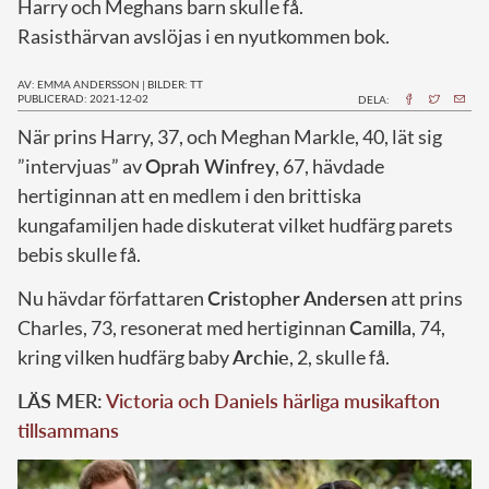
Harry och Meghans barn skulle få.
Rasisthärvan avslöjas i en nyutkommen bok.
AV: EMMA ANDERSSON
|
BILDER: TT
PUBLICERAD: 2021-12-02
DELA:
N
är prins Harry, 37, och Meghan Markle, 40, lät sig
”intervjuas” av
Oprah Winfrey
, 67, hävdade
hertiginnan att en medlem i den brittiska
kungafamiljen hade diskuterat vilket hudfärg parets
bebis skulle få.
Nu hävdar författaren
Cristopher Andersen
att prins
Charles, 73, resonerat med hertiginnan
Camilla
, 74,
kring vilken hudfärg baby
Archie
, 2, skulle få.
LÄS MER:
Victoria och Daniels härliga musikafton
tillsammans