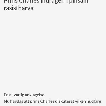
Prins Charles indragen i pinsam
rasisthärva
Norska kungahuset
Danska kungahuset
Spanska kungahuset
Nederländska kungahuset
Belgiska kungahuset
Jordanska kungahuset
Luxemburgska storhertighuset
Japanska kejsarhuset
Thailändska kungahuset
Marockanska kungahuset
Monacos furstehus
En allvarlig anklagelse.
Nu hävdas att prins Charles diskuterat vilken hudfärg