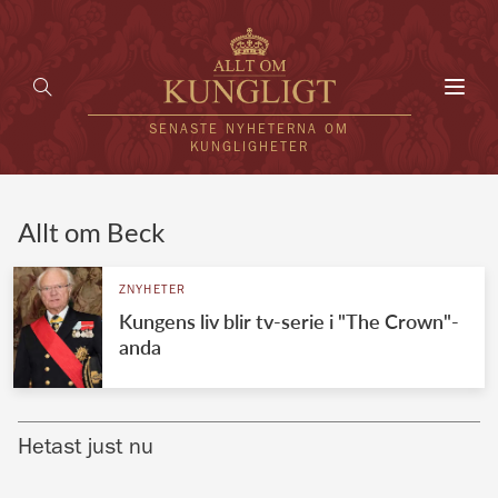
Toggl
navig
SENASTE NYHETERNA OM
KUNGLIGHETER
HEM
Allt om Beck
KUNGAFAMILJEN
ZNYHETER
Kungens liv blir tv-serie i "The Crown"-
UTLÄNDSKT
anda
KÄNDISAR
VÄRLDENS KUNGAHUS
Hetast just nu
Svenska kungahuset
REDAKTION
Brittiska kungahuset