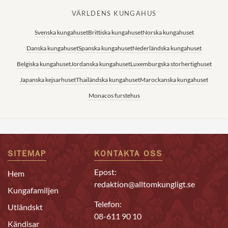
VÄRLDENS KUNGAHUS
Svenska kungahuset
Brittiska kungahuset
Norska kungahuset
Danska kungahuset
Spanska kungahuset
Nederländska kungahuset
Belgiska kungahuset
Jordanska kungahuset
Luxemburgska storhertighuset
Japanska kejsarhuset
Thailändska kungahuset
Marockanska kungahuset
Monacos furstehus
SITEMAP
KONTAKTA OSS
Epost:
Hem
redaktion@alltomkungligt.se
Kungafamiljen
Telefon:
Utländskt
08-611 90 10
Kändisar