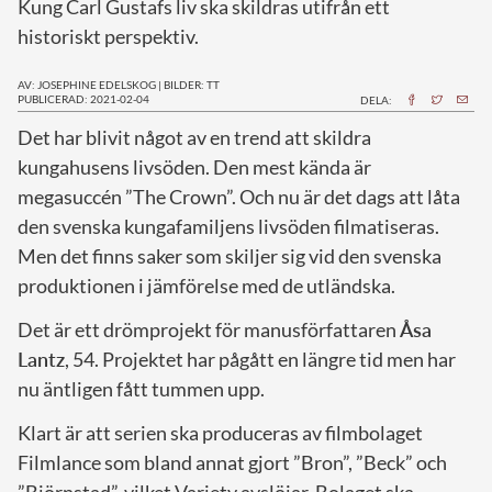
Kung Carl Gustafs liv ska skildras utifrån ett
historiskt perspektiv.
AV: JOSEPHINE EDELSKOG
|
BILDER: TT
PUBLICERAD: 2021-02-04
DELA:
D
et har blivit något av en trend att skildra
kungahusens livsöden. Den mest kända är
megasuccén ”The Crown”. Och nu är det dags att låta
den svenska kungafamiljens livsöden filmatiseras.
Men det finns saker som skiljer sig vid den svenska
produktionen i jämförelse med de utländska.
Det är ett drömprojekt för manusförfattaren
Åsa
Lantz
, 54. Projektet har pågått en längre tid men har
nu äntligen fått tummen upp.
Klart är att serien ska produceras av filmbolaget
Filmlance som bland annat gjort ”Bron”, ”Beck” och
”Björnstad”, vilket Variety avslöjar. Bolaget ska