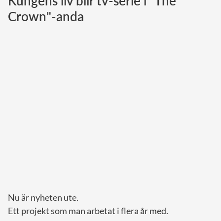
Kungens liv blir tv-serie i "The
Crown"-anda
Norska kungahuset
Danska kungahuset
Spanska kungahuset
Nederländska kungahuset
Belgiska kungahuset
Jordanska kungahuset
Luxemburgska storhertighuset
Japanska kejsarhuset
Thailändska kungahuset
Marockanska kungahuset
Monacos furstehus
Nu är nyheten ute.
Ett projekt som man arbetat i flera år med.