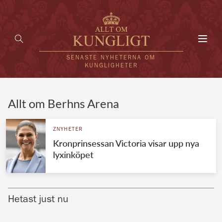
Toggl
navig
SENASTE NYHETERNA OM
KUNGLIGHETER
HEM
Allt om Berhns Arena
KUNGAFAMILJEN
ZNYHETER
Kronprinsessan Victoria visar upp nya
UTLÄNDSKT
lyxinköpet
KÄNDISAR
VÄRLDENS KUNGAHUS
Hetast just nu
Svenska kungahuset
REDAKTION
Brittiska kungahuset