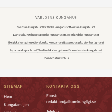
VÄRLDENS KUNGAHUS
Svenska kungahuset
Brittiska kungahuset
Norska kungahuset
Danska kungahuset
Spanska kungahuset
Nederländska kungahuset
Belgiska kungahuset
Jordanska kungahuset
Luxemburgska storhertighuset
Japanska kejsarhuset
Thailändska kungahuset
Marockanska kungahuset
Monacos furstehus
SITEMAP
KONTAKTA OSS
Epost:
Hem
redaktion@alltomkungligt.se
Kungafamiljen
Telefon: