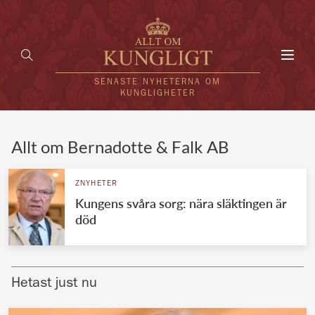
Toggl
navig
SENASTE NYHETERNA OM
KUNGLIGHETER
HEM
Allt om Bernadotte & Falk AB
KUNGAFAMILJEN
ZNYHETER
Kungens svåra sorg: nära släktingen är
UTLÄNDSKT
död
KÄNDISAR
VÄRLDENS KUNGAHUS
Hetast just nu
Svenska kungahuset
REDAKTION
Brittiska kungahuset