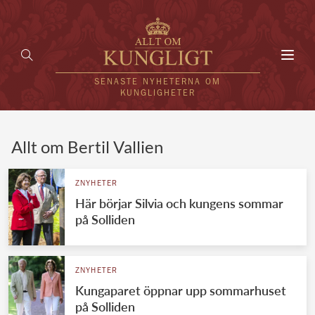
Toggl
navig
SENASTE NYHETERNA OM
KUNGLIGHETER
HEM
Allt om Bertil Vallien
KUNGAFAMILJEN
ZNYHETER
Här börjar Silvia och kungens sommar
UTLÄNDSKT
på Solliden
KÄNDISAR
VÄRLDENS KUNGAHUS
ZNYHETER
Kungaparet öppnar upp sommarhuset
Svenska kungahuset
REDAKTION
på Solliden
Brittiska kungahuset