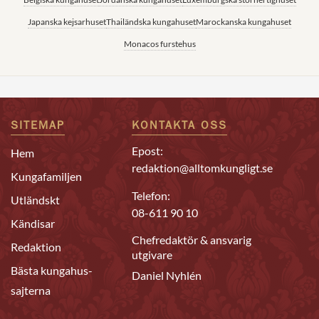
Japanska kejsarhuset
Thailändska kungahuset
Marockanska kungahuset
Monacos furstehus
SITEMAP
KONTAKTA OSS
Epost:
Hem
redaktion@alltomkungligt.se
Kungafamiljen
Telefon:
Utländskt
08-611 90 10
Kändisar
Chefredaktör & ansvarig
Redaktion
utgivare
Bästa kungahus-
Daniel Nyhlén
sajterna