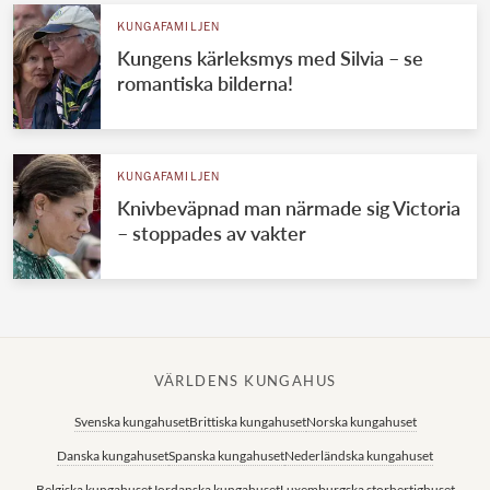
KUNGAFAMILJEN
Kungens kärleksmys med Silvia – se
romantiska bilderna!
KUNGAFAMILJEN
Knivbeväpnad man närmade sig Victoria
– stoppades av vakter
VÄRLDENS KUNGAHUS
Svenska kungahuset
Brittiska kungahuset
Norska kungahuset
Danska kungahuset
Spanska kungahuset
Nederländska kungahuset
Belgiska kungahuset
Jordanska kungahuset
Luxemburgska storhertighuset