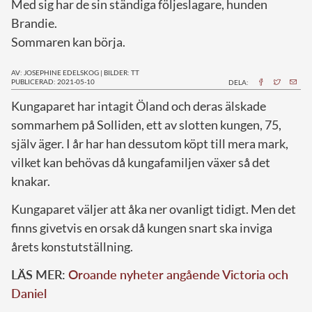
Med sig har de sin ständiga följeslagare, hunden
Brandie.
Sommaren kan börja.
AV: JOSEPHINE EDELSKOG
|
BILDER: TT
PUBLICERAD: 2021-05-10
DELA:
K
ungaparet har intagit Öland och deras älskade
sommarhem på Solliden, ett av slotten kungen, 75,
själv äger. I år har han dessutom köpt till mera mark,
vilket kan behövas då kungafamiljen växer så det
knakar.
Kungaparet väljer att åka ner ovanligt tidigt. Men det
finns givetvis en orsak då kungen snart ska inviga
årets konstutställning.
LÄS MER:
Oroande nyheter angående Victoria och
Daniel