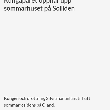
Kungaparet öppnar upp
sommarhuset på Solliden
Norska kungahuset
Danska kungahuset
Spanska kungahuset
Nederländska kungahuset
Belgiska kungahuset
Jordanska kungahuset
Luxemburgska storhertighuset
Japanska kejsarhuset
Thailändska kungahuset
Marockanska kungahuset
Monacos furstehus
Kungen och drottning Silvia har anlänt till sitt
sommarresidens på Öland.