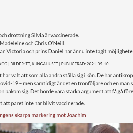
ch drottning Silvia är vaccinerade.
 Madeleine och Chris O’Neill.
n Victoria och prins Daniel har ännu inte tagit möjlighete
SKOG
|
BILDER: TT, KUNGAHUSET
|
PUBLICERAD: 2021-05-10
har valt att som alla andra ställa sig i kön. De har antikrop
covid-19 – men samtidigt är det en tronföljare och en man 
n bakom sig. Det borde vara starka argument att få gå före 
 att paret inte har blivit vaccinerade.
ingens skarpa markering mot Joachim