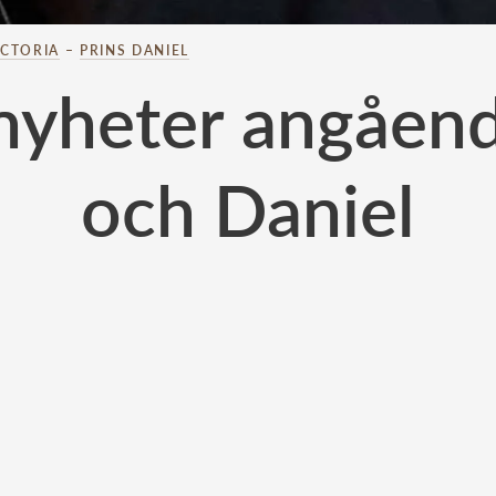
ICTORIA
–
PRINS DANIEL
yheter angåend
och Daniel