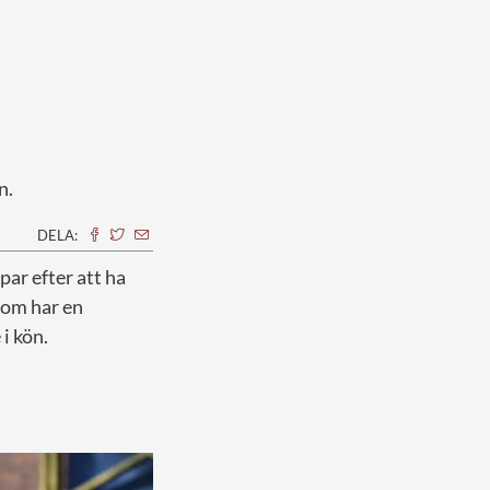
n.
DELA:
par efter att ha
som har en
i kön.