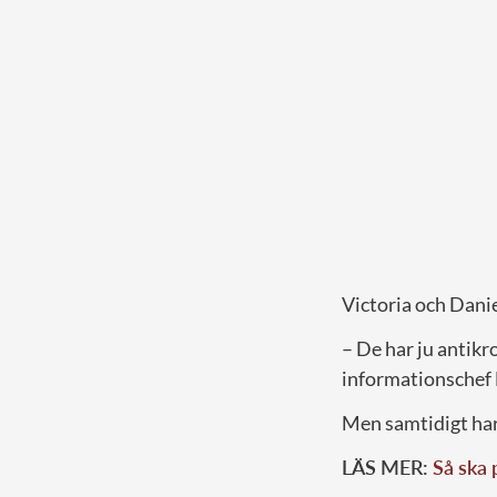
Victoria och Danie
– De har ju antik
informationschef
Men samtidigt har 
LÄS MER:
Så ska 