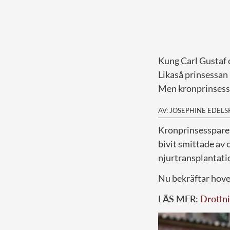
Kung Carl Gustaf o
Likaså prinsessan
Men kronprinsessa
AV: JOSEPHINE EDEL
K
ronprinsessparet 
bivit smittade av 
njurtransplantatio
Nu bekräftar hovet
LÄS MER:
Drottn