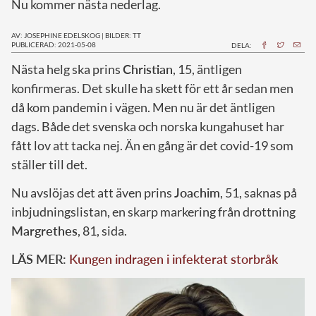
Nu kommer nästa nederlag.
AV: JOSEPHINE EDELSKOG
|
BILDER: TT
PUBLICERAD: 2021-05-08
DELA:
N
ästa helg ska prins
Christian
, 15, äntligen
konfirmeras. Det skulle ha skett för ett år sedan men
då kom pandemin i vägen. Men nu är det äntligen
dags. Både det svenska och norska kungahuset har
fått lov att tacka nej. Än en gång är det covid-19 som
ställer till det.
Nu avslöjas det att även prins
Joachim
, 51, saknas på
inbjudningslistan, en skarp markering från drottning
Margrethes
, 81, sida.
LÄS MER:
Kungen indragen i infekterat storbråk