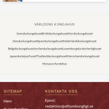
VÄRLDENS KUNGAHUS
Svenska kungahuset
Brittiska kungahuset
Norska kungahuset
Danska kungahuset
Spanska kungahuset
Nederländska kungahuset
Belgiska kungahuset
Jordanska kungahuset
Luxemburgska storhertighuset
Japanska kejsarhuset
Thailändska kungahuset
Marockanska kungahuset
Monacos furstehus
SITEMAP
KONTAKTA OSS
Epost:
Hem
redaktion@alltomkungligt.se
Kungafamiljen