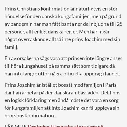
Prins Christians konfirmation är naturligtvis en stor
händelse för den danska kungafamiljen, men på grund
av pandemin har man fått banta ner de inbjudna till 25
personer, allt enligt danska regler. Men här ingår
något överraskande alltså inte prins Joachim med sin
familj.
En av orsakerna sägs vara att prinsen inte längre anses
tillhöra kungahuset på samma sätt som tidigare då
han inte längre utför några officiella uppdrag i landet.
Prins Joachim är istället bosatt med familjen i Paris
där han arbetar på den danska ambassaden. Det finns
en logisk förklaring men ändå måste det vara en sorg
för kungafamiljen att inte Joachim kan få uppleva sin
brorsons konfirmation.
LÄS MER:
Drottning Elizabeths stora sorg på