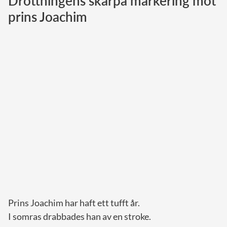
Drottningens skarpa markering mot
prins Joachim
Norska kungahuset
Danska kungahuset
Spanska kungahuset
Nederländska kungahuset
Belgiska kungahuset
Jordanska kungahuset
Luxemburgska storhertighuset
Japanska kejsarhuset
Thailändska kungahuset
Marockanska kungahuset
Monacos furstehus
Prins Joachim har haft ett tufft år.
I somras drabbades han av en stroke.