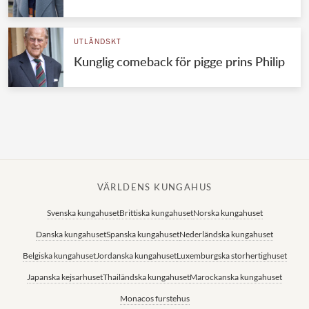
Norska kungahuset
UTLÄNDSKT
Danska kungahuset
Kunglig comeback för pigge prins Philip
Spanska kungahuset
Nederländska kungahuset
Belgiska kungahuset
Jordanska kungahuset
Luxemburgska storhertighuset
VÄRLDENS KUNGAHUS
Japanska kejsarhuset
Svenska kungahuset
Brittiska kungahuset
Norska kungahuset
Thailändska kungahuset
Danska kungahuset
Spanska kungahuset
Nederländska kungahuset
Marockanska kungahuset
Belgiska kungahuset
Jordanska kungahuset
Luxemburgska storhertighuset
Monacos furstehus
Japanska kejsarhuset
Thailändska kungahuset
Marockanska kungahuset
Monacos furstehus