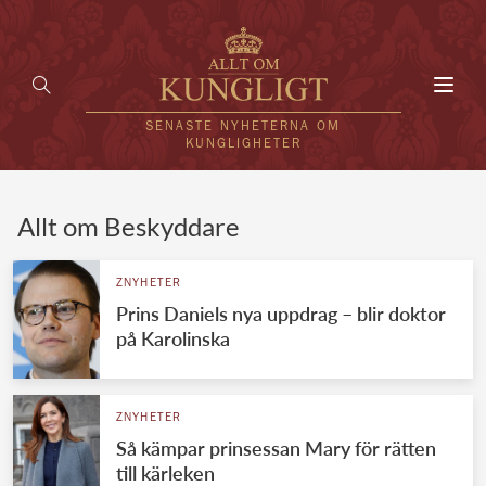
Toggl
navig
SENASTE NYHETERNA OM
KUNGLIGHETER
HEM
Allt om Beskyddare
KUNGAFAMILJEN
ZNYHETER
Prins Daniels nya uppdrag – blir doktor
UTLÄNDSKT
på Karolinska
KÄNDISAR
VÄRLDENS KUNGAHUS
ZNYHETER
Så kämpar prinsessan Mary för rätten
Svenska kungahuset
REDAKTION
till kärleken
Brittiska kungahuset