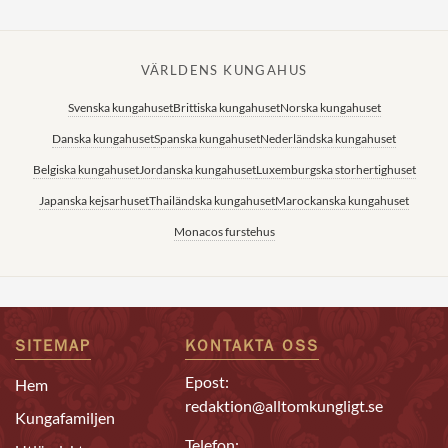
VÄRLDENS KUNGAHUS
Svenska kungahuset
Brittiska kungahuset
Norska kungahuset
Danska kungahuset
Spanska kungahuset
Nederländska kungahuset
Belgiska kungahuset
Jordanska kungahuset
Luxemburgska storhertighuset
Japanska kejsarhuset
Thailändska kungahuset
Marockanska kungahuset
Monacos furstehus
SITEMAP
KONTAKTA OSS
Epost:
Hem
redaktion@alltomkungligt.se
Kungafamiljen
Telefon: