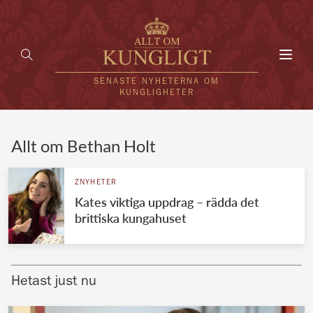
Toggl
navig
SENASTE NYHETERNA OM
KUNGLIGHETER
HEM
Allt om Bethan Holt
KUNGAFAMILJEN
ZNYHETER
Kates viktiga uppdrag – rädda det
UTLÄNDSKT
brittiska kungahuset
KÄNDISAR
VÄRLDENS KUNGAHUS
Hetast just nu
Svenska kungahuset
REDAKTION
Brittiska kungahuset