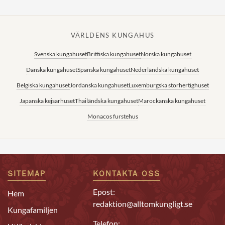
VÄRLDENS KUNGAHUS
Svenska kungahuset
Brittiska kungahuset
Norska kungahuset
Danska kungahuset
Spanska kungahuset
Nederländska kungahuset
Belgiska kungahuset
Jordanska kungahuset
Luxemburgska storhertighuset
Japanska kejsarhuset
Thailändska kungahuset
Marockanska kungahuset
Monacos furstehus
SITEMAP
KONTAKTA OSS
Epost:
Hem
redaktion@alltomkungligt.se
Kungafamiljen
Telefon: