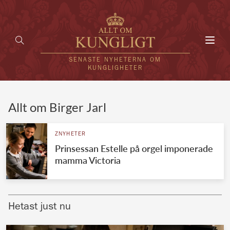
Toggl
navig
SENASTE NYHETERNA OM
KUNGLIGHETER
HEM
Allt om Birger Jarl
KUNGAFAMILJEN
ZNYHETER
Prinsessan Estelle på orgel imponerade
UTLÄNDSKT
mamma Victoria
KÄNDISAR
VÄRLDENS KUNGAHUS
Hetast just nu
Svenska kungahuset
REDAKTION
Brittiska kungahuset