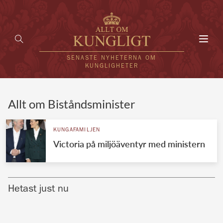
Toggl
navig
SENASTE NYHETERNA OM
KUNGLIGHETER
HEM
Allt om Biståndsminister
KUNGAFAMILJEN
KUNGAFAMILJEN
Victoria på miljöäventyr med ministern
UTLÄNDSKT
KÄNDISAR
Hetast just nu
VÄRLDENS KUNGAHUS
Svenska kungahuset
REDAKTION
Brittiska kungahuset