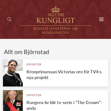
Toggl
navig
SENASTE NYHETERNA OM
KUNGLIGHETER
HEM
Allt om Björnstad
KUNGAFAMILJEN
ZNYHETER
Kronprinsessan Victorias oro för TV4:s
UTLÄNDSKT
nya projekt
KÄNDISAR
VÄRLDENS KUNGAHUS
ZNYHETER
Kungens liv blir tv-serie i "The Crown"-
Svenska kungahuset
REDAKTION
anda
Brittiska kungahuset