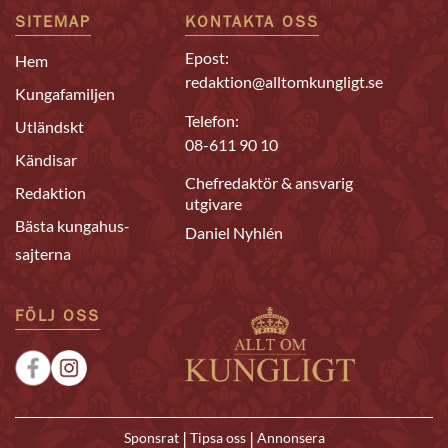
SITEMAP
KONTAKTA OSS
Epost:
Hem
redaktion@alltomkungligt.se
Kungafamiljen
Telefon:
Utländskt
08-611 90 10
Kändisar
Chefredaktör & ansvarig
Redaktion
utgivare
Bästa kungahus-
Daniel Nyhlén
sajterna
FÖLJ OSS
|
|
Sponsrat
Tipsa oss
Annonsera