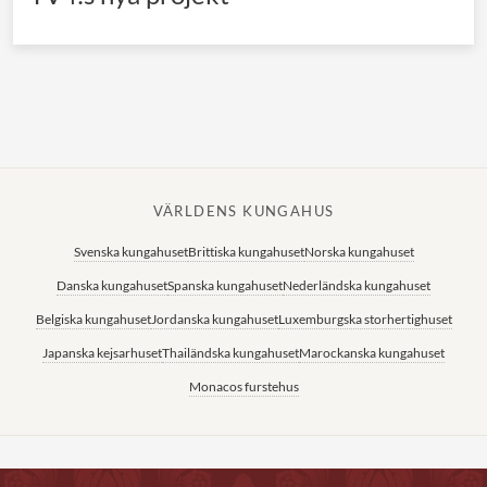
VÄRLDENS KUNGAHUS
Svenska kungahuset
Brittiska kungahuset
Norska kungahuset
Danska kungahuset
Spanska kungahuset
Nederländska kungahuset
Belgiska kungahuset
Jordanska kungahuset
Luxemburgska storhertighuset
Japanska kejsarhuset
Thailändska kungahuset
Marockanska kungahuset
Monacos furstehus