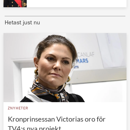
Norska kungahuset
Danska kungahuset
Hetast just nu
Spanska kungahuset
Nederländska kungahuset
Belgiska kungahuset
Jordanska kungahuset
Luxemburgska storhertighuset
Japanska kejsarhuset
Thailändska kungahuset
Marockanska kungahuset
ZNYHETER
Monacos furstehus
Kronprinsessan Victorias oro för
TV4:s nya projekt