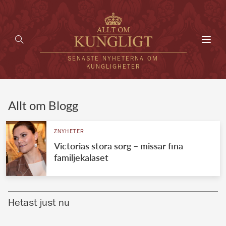
Toggl
navig
SENASTE NYHETERNA OM
KUNGLIGHETER
HEM
Allt om Blogg
KUNGAFAMILJEN
ZNYHETER
Victorias stora sorg – missar fina
UTLÄNDSKT
familjekalaset
KÄNDISAR
VÄRLDENS KUNGAHUS
Hetast just nu
Svenska kungahuset
REDAKTION
Brittiska kungahuset