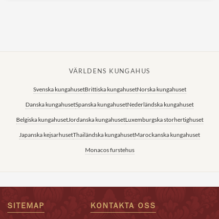
VÄRLDENS KUNGAHUS
Svenska kungahuset
Brittiska kungahuset
Norska kungahuset
Danska kungahuset
Spanska kungahuset
Nederländska kungahuset
Belgiska kungahuset
Jordanska kungahuset
Luxemburgska storhertighuset
Japanska kejsarhuset
Thailändska kungahuset
Marockanska kungahuset
Monacos furstehus
SITEMAP
KONTAKTA OSS