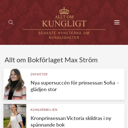
Toggl
navig
SENASTE NYHETERNA OM
KUNGLIGHETER
HEM
Allt om Bokförlaget Max Ström
KUNGAFAMILJEN
ZNYHETER
Nya supersuccén för prinsessan Sofia –
UTLÄNDSKT
glädjen stor
KÄNDISAR
VÄRLDENS KUNGAHUS
KUNGAFAMILJEN
Kronprinsessan Victoria skildras i ny
Svenska kungahuset
REDAKTION
spännande bok
Brittiska kungahuset