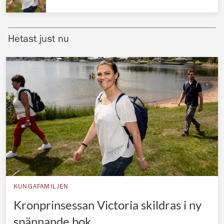
Norska kungahuset
Danska kungahuset
Hetast just nu
Spanska kungahuset
Nederländska kungahuset
Belgiska kungahuset
Jordanska kungahuset
Luxemburgska storhertighuset
Japanska kejsarhuset
Thailändska kungahuset
Marockanska kungahuset
KUNGAFAMILJEN
Monacos furstehus
Kronprinsessan Victoria skildras i ny
spännande bok