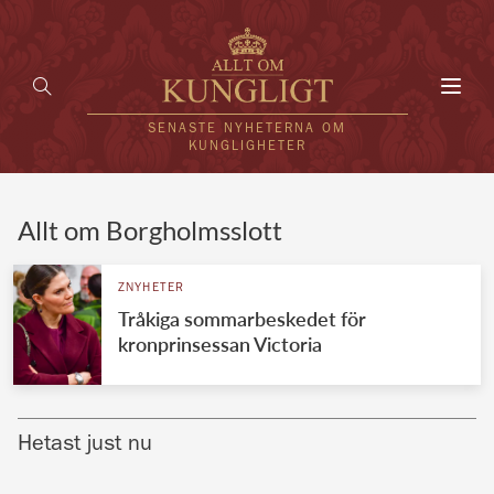
Toggl
navig
SENASTE NYHETERNA OM
KUNGLIGHETER
HEM
Allt om Borgholmsslott
KUNGAFAMILJEN
ZNYHETER
Tråkiga sommarbeskedet för
UTLÄNDSKT
kronprinsessan Victoria
KÄNDISAR
VÄRLDENS KUNGAHUS
Hetast just nu
Svenska kungahuset
REDAKTION
Brittiska kungahuset