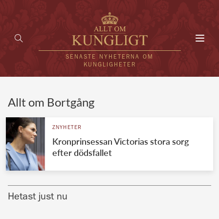
Toggl
navig
SENASTE NYHETERNA OM
KUNGLIGHETER
HEM
Allt om Bortgång
KUNGAFAMILJEN
ZNYHETER
Kronprinsessan Victorias stora sorg
UTLÄNDSKT
efter dödsfallet
KÄNDISAR
VÄRLDENS KUNGAHUS
Hetast just nu
Svenska kungahuset
REDAKTION
Brittiska kungahuset