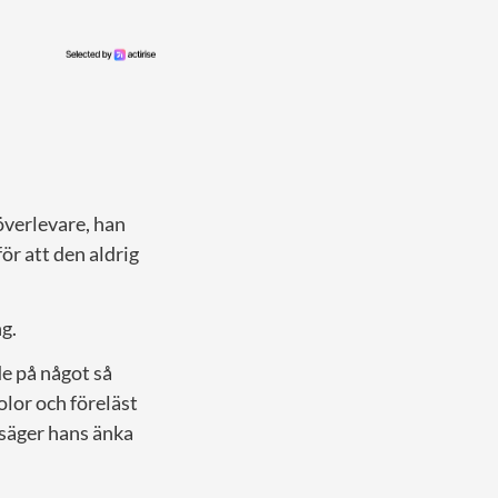
överlevare, han
ör att den aldrig
g.
de på något så
olor och föreläst
, säger hans änka