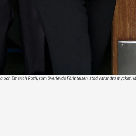
ia och Emerich Roth, som överlevde Förintelsen, stod varandra mycket nä