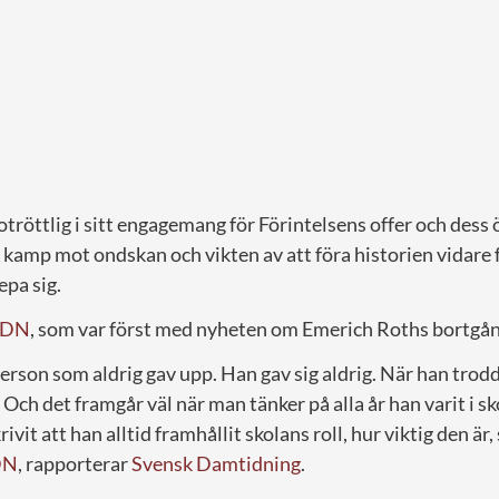
tröttlig i sitt engagemang för Förintelsens offer och dess 
in kamp mot ondskan och vikten av att föra historien vidare f
epa sig.
DN
, som var först med nyheten om Emerich Roths bortgån
erson som aldrig gav upp. Han gav sig aldrig. När han trod
 Och det framgår väl när man tänker på alla år han varit i sk
rivit att han alltid framhållit skolans roll, hur viktig den är
DN
, rapporterar
Svensk Damtidning
.