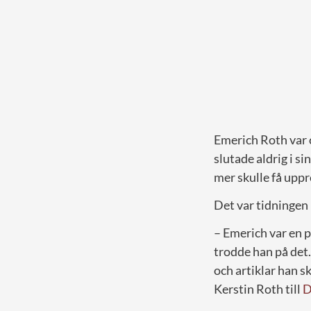
Emerich Roth var o
slutade aldrig i s
mer skulle få uppr
Det var tidningen
– Emerich var en p
trodde han på det.
och artiklar han sk
Kerstin Roth till