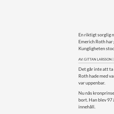
En riktigt sorglig
Emerich Roth har 
Kungligheten stod
AV: GITTAN LARSSON
D
et går inte att 
Roth hade med var
var uppenbar.
Nu nås kronprinse
bort. Han blev 97 å
innehåll.