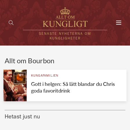
Toggl
navig
SENASTE NYHETERNA OM
KUNGLIGHETER
HEM
Allt om Bourbon
KUNGAFAMILJEN
KUNGAFAMILJEN
Gott i helgen: Så lätt blandar du Chris
UTLÄNDSKT
goda favoritdrink
KÄNDISAR
VÄRLDENS KUNGAHUS
Hetast just nu
Svenska kungahuset
REDAKTION
Brittiska kungahuset