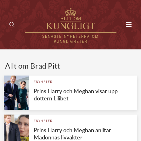
Toggl
navig
SENASTE NYHETERNA OM
KUNGLIGHETER
HEM
Allt om Brad Pitt
KUNGAFAMILJEN
ZNYHETER
Prins Harry och Meghan visar upp
UTLÄNDSKT
dottern Lilibet
KÄNDISAR
VÄRLDENS KUNGAHUS
ZNYHETER
Prins Harry och Meghan anlitar
Svenska kungahuset
REDAKTION
Madonnas livvakter
Brittiska kungahuset