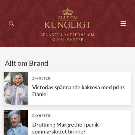
Toggl
navig
SENASTE NYHETERNA OM
KUNGLIGHETER
HEM
Allt om Brand
KUNGAFAMILJEN
ZNYHETER
Victorias spännande kakresa med prins
UTLÄNDSKT
Daniel
KÄNDISAR
VÄRLDENS KUNGAHUS
ZNYHETER
Drottning Margrethe i panik –
Svenska kungahuset
REDAKTION
sommarslottet brinner
Brittiska kungahuset