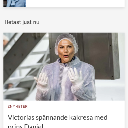
Norska kungahuset
Danska kungahuset
Hetast just nu
Spanska kungahuset
Nederländska kungahuset
Belgiska kungahuset
Jordanska kungahuset
Luxemburgska storhertighuset
Japanska kejsarhuset
Thailändska kungahuset
Marockanska kungahuset
ZNYHETER
Monacos furstehus
Victorias spännande kakresa med
prins Daniel