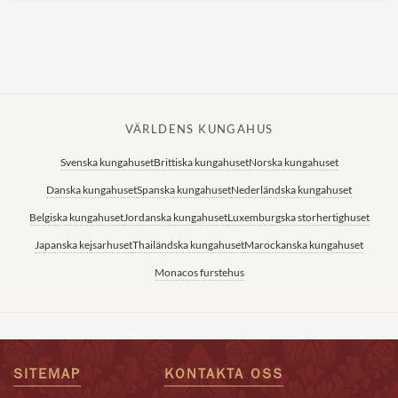
VÄRLDENS KUNGAHUS
Svenska kungahuset
Brittiska kungahuset
Norska kungahuset
Danska kungahuset
Spanska kungahuset
Nederländska kungahuset
Belgiska kungahuset
Jordanska kungahuset
Luxemburgska storhertighuset
Japanska kejsarhuset
Thailändska kungahuset
Marockanska kungahuset
Monacos furstehus
SITEMAP
KONTAKTA OSS