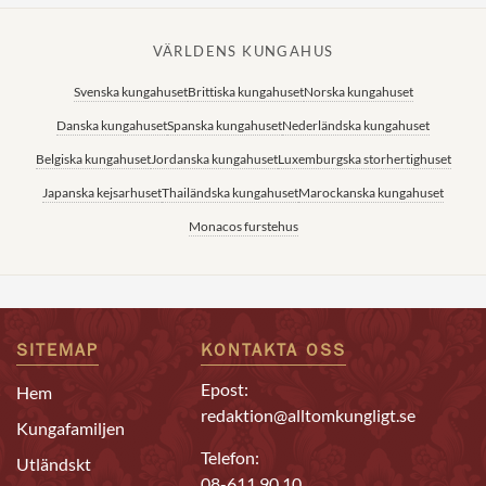
VÄRLDENS KUNGAHUS
Svenska kungahuset
Brittiska kungahuset
Norska kungahuset
Danska kungahuset
Spanska kungahuset
Nederländska kungahuset
Belgiska kungahuset
Jordanska kungahuset
Luxemburgska storhertighuset
Japanska kejsarhuset
Thailändska kungahuset
Marockanska kungahuset
Monacos furstehus
SITEMAP
KONTAKTA OSS
Epost:
Hem
redaktion@alltomkungligt.se
Kungafamiljen
Telefon:
Utländskt
08-611 90 10