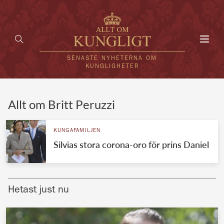
Toggl
navig
SENASTE NYHETERNA OM
KUNGLIGHETER
HEM
Allt om Britt Peruzzi
KUNGAFAMILJEN
KUNGAFAMILJEN
Silvias stora corona-oro för prins Daniel
UTLÄNDSKT
KÄNDISAR
Hetast just nu
VÄRLDENS KUNGAHUS
Svenska kungahuset
REDAKTION
Brittiska kungahuset