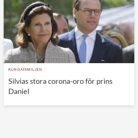
Norska kungahuset
Danska kungahuset
Spanska kungahuset
Nederländska kungahuset
Belgiska kungahuset
Jordanska kungahuset
KUNGAFAMILJEN
Luxemburgska storhertighuset
Silvias stora corona-oro för prins
Japanska kejsarhuset
Daniel
Thailändska kungahuset
Marockanska kungahuset
Monacos furstehus