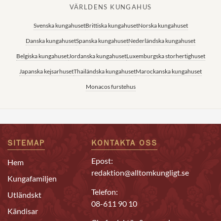
VÄRLDENS KUNGAHUS
Svenska kungahuset
Brittiska kungahuset
Norska kungahuset
Danska kungahuset
Spanska kungahuset
Nederländska kungahuset
Belgiska kungahuset
Jordanska kungahuset
Luxemburgska storhertighuset
Japanska kejsarhuset
Thailändska kungahuset
Marockanska kungahuset
Monacos furstehus
SITEMAP
KONTAKTA OSS
Epost:
Hem
redaktion@alltomkungligt.se
Kungafamiljen
Telefon:
Utländskt
08-611 90 10
Kändisar