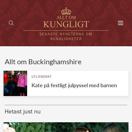
Toggl
navig
SENASTE NYHETERNA OM
KUNGLIGHETER
HEM
Allt om Buckinghamshire
KUNGAFAMILJEN
UTLÄNDSKT
Kate på festligt julpyssel med barnen
UTLÄNDSKT
KÄNDISAR
Hetast just nu
VÄRLDENS KUNGAHUS
Svenska kungahuset
REDAKTION
Brittiska kungahuset