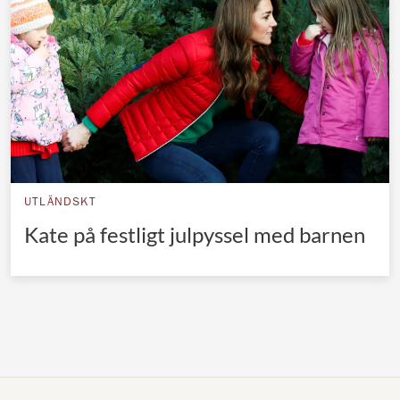
Norska kungahuset
Danska kungahuset
Spanska kungahuset
Nederländska kungahuset
Belgiska kungahuset
Jordanska kungahuset
UTLÄNDSKT
Luxemburgska storhertighuset
Kate på festligt julpyssel med barnen
Japanska kejsarhuset
Thailändska kungahuset
Marockanska kungahuset
Monacos furstehus