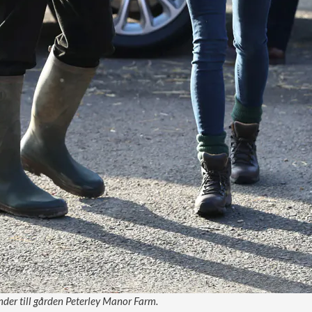
der till gården Peterley Manor Farm.