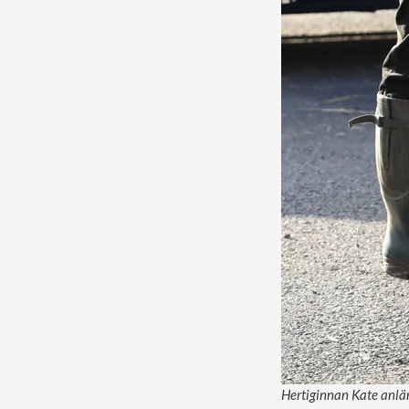
Hertiginnan Kate anlän