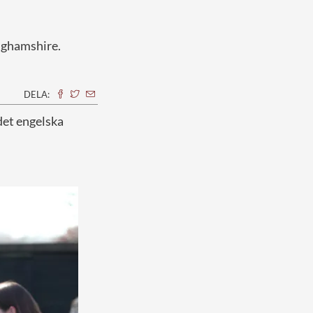
nghamshire.
DELA:
 det engelska