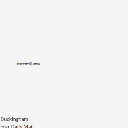
å Buckingham
terar
Daily Mail.