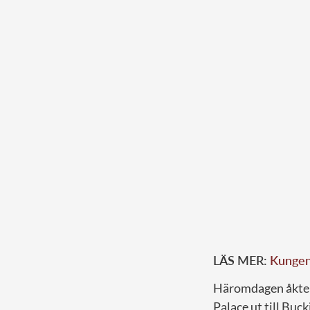
LÄS MER:
Kungens
Häromdagen åkte 
Palace ut till Bu