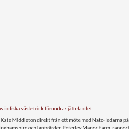
 indiska väsk-trick förundrar jättelandet
Kate Middleton direkt från ett möte med Nato-ledarna p
ckinghamshire och lantgården Peterley Manor Farm, rappor