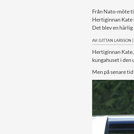
Från Nato-möte til
Hertiginnan Kate 
Det blev en härli
AV: GITTAN LARSSON
H
ertiginnan Kate, 
kungahuset i den 
Men på senare tid 