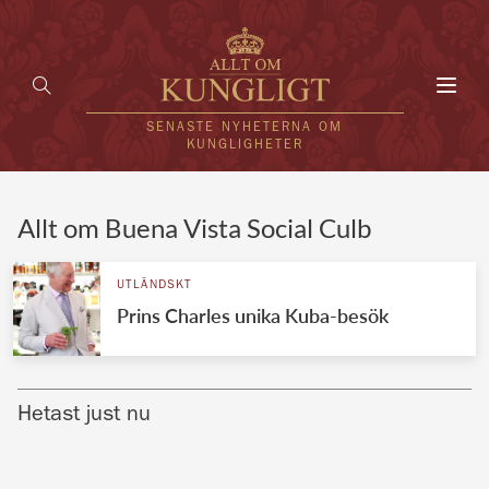
Toggl
navig
SENASTE NYHETERNA OM
KUNGLIGHETER
HEM
Allt om Buena Vista Social Culb
KUNGAFAMILJEN
UTLÄNDSKT
Prins Charles unika Kuba-besök
UTLÄNDSKT
KÄNDISAR
Hetast just nu
VÄRLDENS KUNGAHUS
Svenska kungahuset
REDAKTION
Brittiska kungahuset