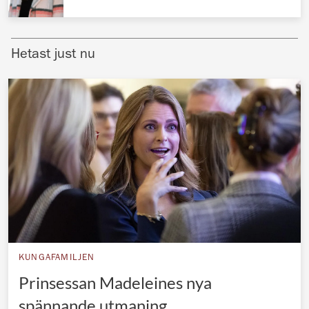
Norska kungahuset
Danska kungahuset
Hetast just nu
Spanska kungahuset
Nederländska kungahuset
Belgiska kungahuset
Jordanska kungahuset
Luxemburgska storhertighuset
Japanska kejsarhuset
Thailändska kungahuset
Marockanska kungahuset
KUNGAFAMILJEN
Monacos furstehus
Prinsessan Madeleines nya
spännande utmaning