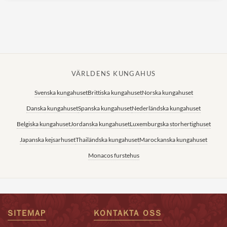
VÄRLDENS KUNGAHUS
Svenska kungahuset
Brittiska kungahuset
Norska kungahuset
Danska kungahuset
Spanska kungahuset
Nederländska kungahuset
Belgiska kungahuset
Jordanska kungahuset
Luxemburgska storhertighuset
Japanska kejsarhuset
Thailändska kungahuset
Marockanska kungahuset
Monacos furstehus
SITEMAP
KONTAKTA OSS