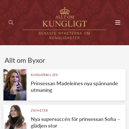
Toggl
navig
SENASTE NYHETERNA OM
KUNGLIGHETER
HEM
Allt om Byxor
KUNGAFAMILJEN
KUNGAFAMILJEN
Prinsessan Madeleines nya spännande
UTLÄNDSKT
utmaning
KÄNDISAR
VÄRLDENS KUNGAHUS
ZNYHETER
Nya supersuccén för prinsessan Sofia –
Svenska kungahuset
REDAKTION
glädjen stor
Brittiska kungahuset