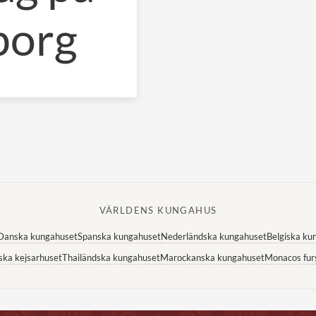
borg
VÄRLDENS KUNGAHUS
Danska kungahuset
Spanska kungahuset
Nederländska kungahuset
Belgiska ku
ska kejsarhuset
Thailändska kungahuset
Marockanska kungahuset
Monacos fur