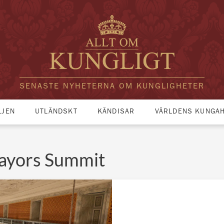
SENASTE NYHETERNA OM KUNGLIGHETER
LJEN
UTLÄNDSKT
KÄNDISAR
VÄRLDENS KUNGA
ayors Summit