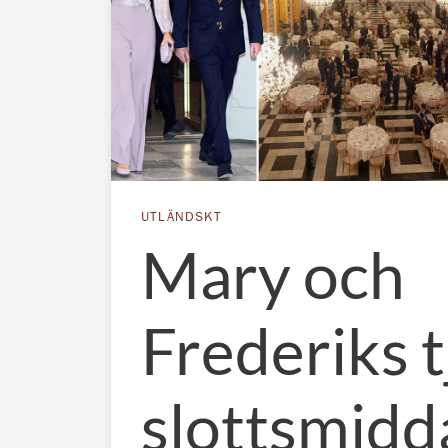
UTLÄNDSKT
Mary och
Frederiks t
slottsmidd