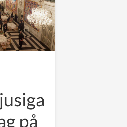
jusiga
ag på