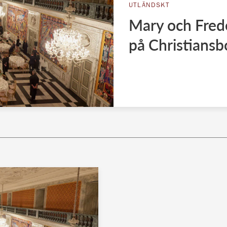
UTLÄNDSKT
Mary och Frede
på Christiansb