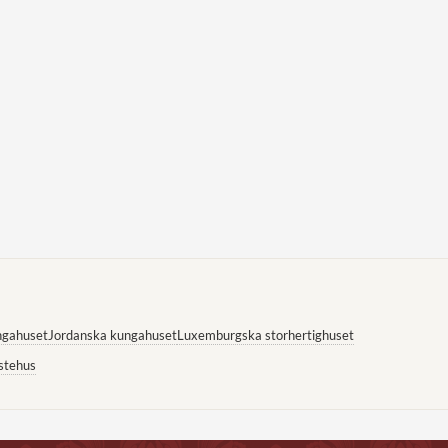
ngahuset
Jordanska kungahuset
Luxemburgska storhertighuset
stehus