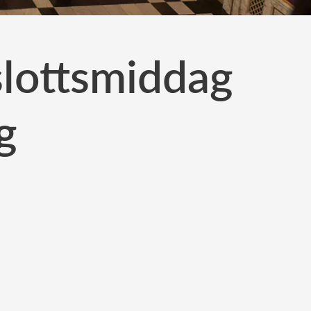
slottsmiddag
g