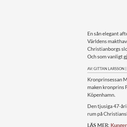
En sån elegant aft
Världens makthava
Christianborgs slo
Och som vanligt gj
AV: GITTAN LARSSON
K
ronprinsessan Ma
maken kronprins F
Köpenhamn.
Den tjusiga 47-år
rum på Christiansb
LÄS MER:
Kungen