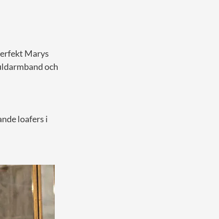
perfekt Marys
e guldarmband och
nde loafers i