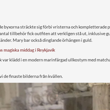
e byxorna sträckte sig förbi vristerna och kompletterade 
antal tillbehör fick outfiten att verkligen stå ut, inklusiv
händer. Mary bar också dinglande örhängen i guld.
as magiska middag i Reykjavik
k var klädd i en modern marinfärgad ullkostym med matcha
i de finaste bilderna från kvällen.