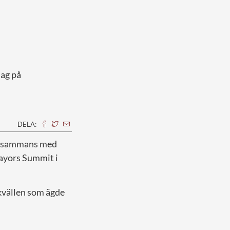
dag på
DELA:
tillsammans med
ayors Summit i
tkvällen som ägde