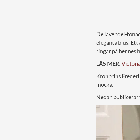
De lavendel-tonad
eleganta blus. Ett 
ringar på hennes 
LÄS MER:
Victori
Kronprins Frederi
mocka.
Nedan publicerar v