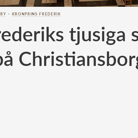
ARY
–
KRONPRINS FREDERIK
ederiks tjusiga 
på Christiansbor