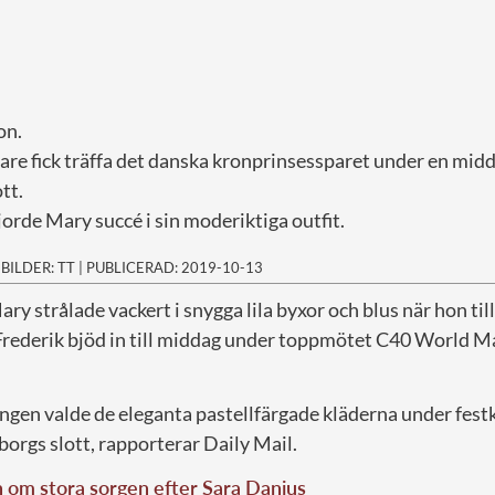
on.
re fick träffa det danska kronprinsessparet under en mid
tt.
orde Mary succé i sin moderiktiga outfit.
|
BILDER: TT
|
PUBLICERAD: 2019-10-13
ry strålade vackert i snygga lila byxor och blus när hon 
rederik bjöd in till middag under toppmötet C40 World M
ingen valde de eleganta pastellfärgade kläderna under fes
orgs slott, rapporterar Daily Mail.
 om stora sorgen efter Sara Danius