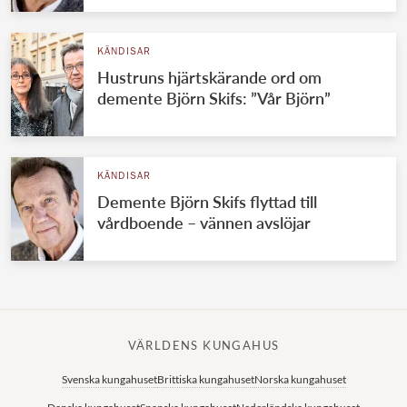
KÄNDISAR
Hustruns hjärtskärande ord om
demente Björn Skifs: ”Vår Björn”
KÄNDISAR
Demente Björn Skifs flyttad till
vårdboende – vännen avslöjar
VÄRLDENS KUNGAHUS
Svenska kungahuset
Brittiska kungahuset
Norska kungahuset