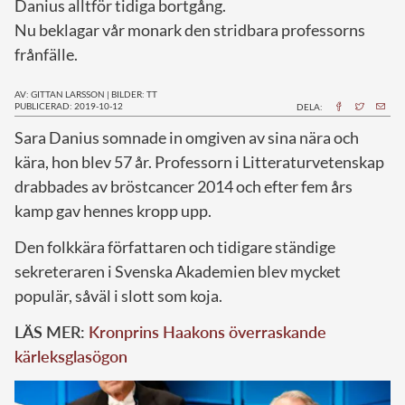
Danius alltför tidiga bortgång.
Nu beklagar vår monark den stridbara professorns
frånfälle.
AV: GITTAN LARSSON
|
BILDER: TT
PUBLICERAD: 2019-10-12
DELA:
S
ara Danius somnade in omgiven av sina nära och
kära, hon blev 57 år. Professorn i Litteraturvetenskap
drabbades av bröstcancer 2014 och efter fem års
kamp gav hennes kropp upp.
Den folkkära författaren och tidigare ständige
sekreteraren i Svenska Akademien blev mycket
populär, såväl i slott som koja.
LÄS MER:
Kronprins Haakons överraskande
kärleksglasögon