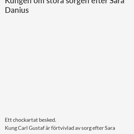
Kungen om stora sorgen efter Sara
Danius
Norska kungahuset
Danska kungahuset
Spanska kungahuset
Nederländska kungahuset
Belgiska kungahuset
Jordanska kungahuset
Luxemburgska storhertighuset
Japanska kejsarhuset
Thailändska kungahuset
Marockanska kungahuset
Monacos furstehus
Ett chockartat besked.
Kung Carl Gustaf är förtvivlad av sorg efter Sara