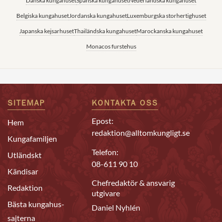
Danska kungahuset
Spanska kungahuset
Nederländska kungahuset
Belgiska kungahuset
Jordanska kungahuset
Luxemburgska storhertighuset
Japanska kejsarhuset
Thailändska kungahuset
Marockanska kungahuset
Monacos furstehus
SITEMAP
KONTAKTA OSS
Epost:
Hem
redaktion@alltomkungligt.se
Kungafamiljen
Telefon:
Utländskt
08-611 90 10
Kändisar
Chefredaktör & ansvarig
Redaktion
utgivare
Bästa kungahus-
Daniel Nyhlén
sajterna