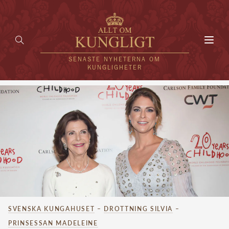
Toggl
navig
SENASTE NYHETERNA OM
KUNGLIGHETER
HEM
KUNGAFAMILJEN
UTLÄNDSKT
KÄNDISAR
VÄRLDENS KUNGAHUS
SVENSKA KUNGAHUSET
–
DROTTNING SILVIA
–
Svenska kungahuset
REDAKTION
PRINSESSAN MADELEINE
Brittiska kungahuset