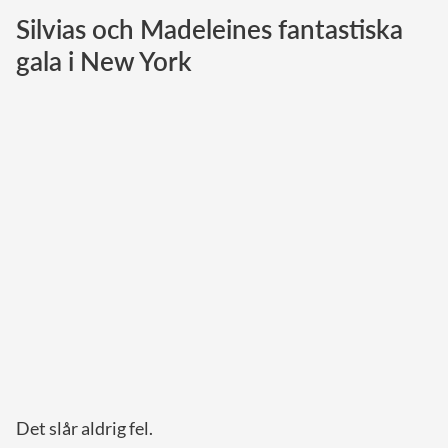
Silvias och Madeleines fantastiska
Norska kungahuset
gala i New York
Danska kungahuset
Spanska kungahuset
Nederländska kungahuset
Belgiska kungahuset
Jordanska kungahuset
Luxemburgska storhertighuset
Japanska kejsarhuset
Thailändska kungahuset
Marockanska kungahuset
Monacos furstehus
Det slår aldrig fel.