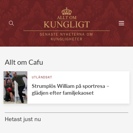
Toggl
navig
SENASTE NYHETERNA OM
KUNGLIGHETER
HEM
Allt om Cafu
KUNGAFAMILJEN
UTLÄNDSKT
Strumplös William på sportresa –
UTLÄNDSKT
glädjen efter familjekaoset
KÄNDISAR
VÄRLDENS KUNGAHUS
Hetast just nu
Svenska kungahuset
REDAKTION
Brittiska kungahuset