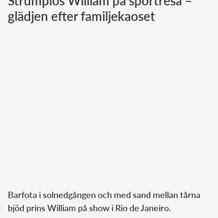
Strumplös William på sportresa –
glädjen efter familjekaoset
Norska kungahuset
Danska kungahuset
Spanska kungahuset
Nederländska kungahuset
Belgiska kungahuset
Jordanska kungahuset
Luxemburgska storhertighuset
Japanska kejsarhuset
Thailändska kungahuset
Marockanska kungahuset
Monacos furstehus
Barfota i solnedgången och med sand mellan tårna
bjöd prins William på show i Rio de Janeiro.