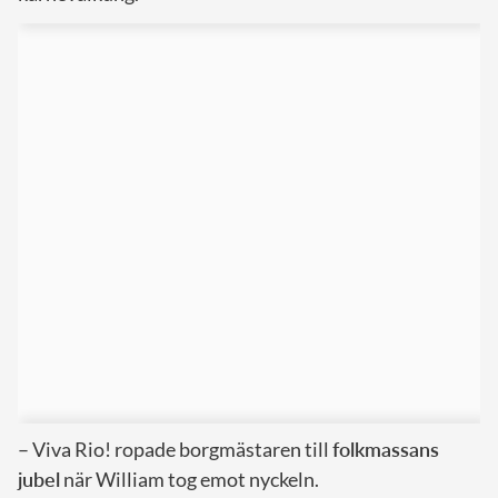
– Viva Rio! ropade borgmästaren till
folkmassans
jubel
när William tog emot nyckeln.