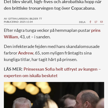
Det blev skratt, high-fives och akrobatiska hopp när
den brittiske tronarvingen tog över Copacabana.
AV: GITTAN LARSSON
|
BILDER: TT
PUBLICERAD: 2025-11-04
DELA:
Efter några tunga veckor på hemmaplan pustar
prins
William
, 43, ut – i sanden.
Den infekterade fejden med hans skandalomsusade
farbror
Andrew
, 65, som nyligen fråntagits sina
kungliga titlar, har tagit hårt på prinsen.
LÄS MER:
Prinsessan Sofia helt utfryst av kungen –
experten om iskalla beslutet