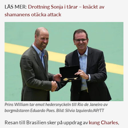
LÄS MER:
Drottning Sonja i tårar – knäckt av
shamanens otäcka attack
Prins William tar emot hedersnyckeln till Rio de Janeiro av
borgmästaren Eduardo Paes. Bild: Silvia Izquierdo/AP/TT
Resan till Brasilien sker på uppdrag av
kung Charles
,