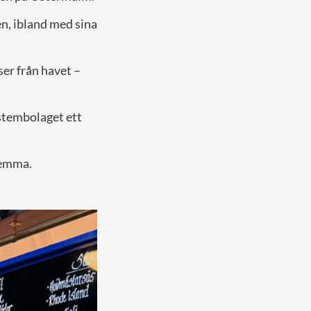
en, ibland med sina
ser från havet –
ystembolaget ett
lemma.