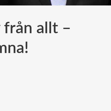
 från allt –
mna!