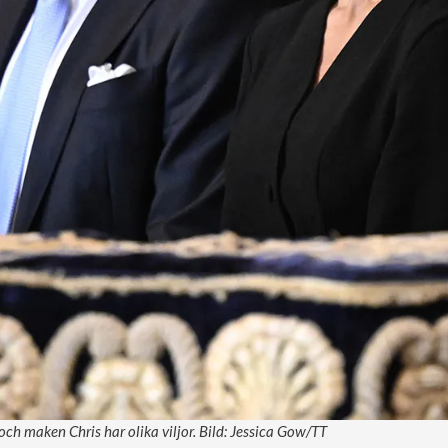
ch maken Chris har olika viljor. Bild: Jessica Gow/TT