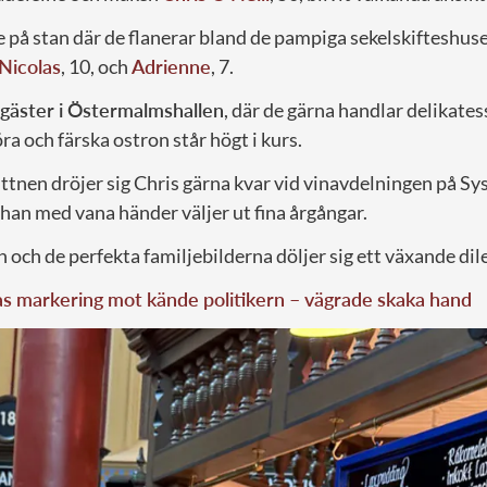
e på stan där de flanerar bland de pampiga sekelskifteshus
Nicolas
, 10, och
Adrienne
, 7.
a gäster i Östermalmshallen
, där de gärna handlar delikates
 och färska ostron står högt i kurs.
ittnen dröjer sig Chris gärna kvar vid vinavdelningen på S
 han med vana händer väljer ut fina årgångar.
 och de perfekta familjebilderna döljer sig ett växande di
as markering mot kände politikern – vägrade skaka hand