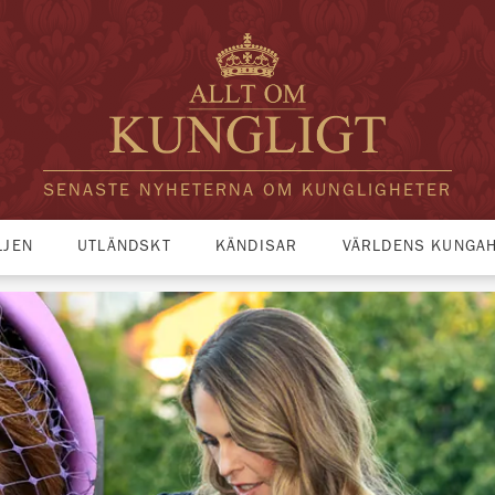
SENASTE NYHETERNA OM KUNGLIGHETER
LJEN
UTLÄNDSKT
KÄNDISAR
VÄRLDENS KUNGA