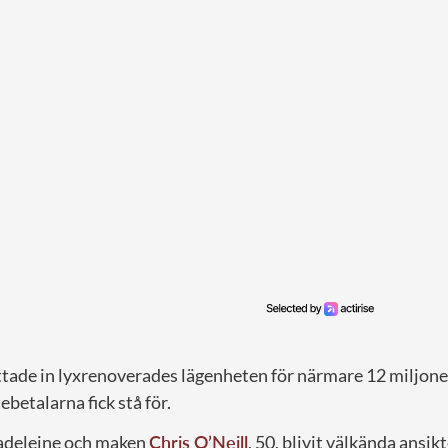
ttade in lyxrenoverades lägenheten för närmare 12 miljone
betalarna fick stå för.
adeleine och maken
Chris O’Neill
, 50, blivit välkända ansi