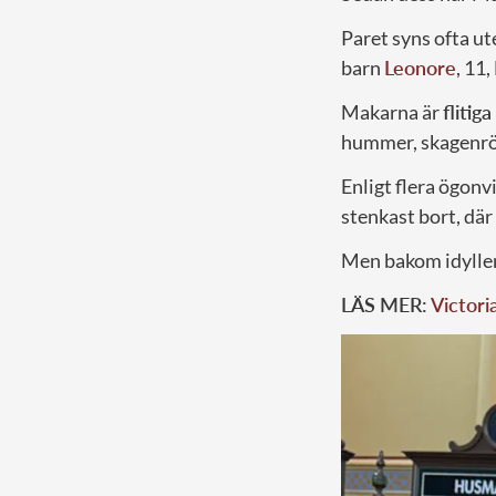
Paret syns ofta ut
barn
Leonore
, 11,
Makarna är
flitig
hummer, skagenröra
Enligt flera ögonv
stenkast bort, där
Men bakom idyllen
LÄS MER:
Victori