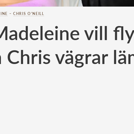
INE
–
CHRIS O'NEILL
adeleine vill fly
 Chris vägrar lä