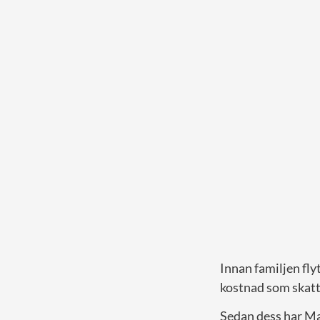
Innan familjen fly
kostnad som skatte
Sedan dess har M