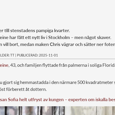
r till stenstadens pampiga kvarter.
ne har fått ett nytt liv i Stockholm – men något skaver.
n vill bort, medan maken Chris vägrar och sätter ner foten
ILDER: TT
|
PUBLICERAD: 2025-11-01
eine
, 43, och familjen flyttade från palmerna i soliga Flori
nu gjort sig hemmastadda i den närmare 500 kvadratmeter 
öst förberett åt dottern.
san Sofia helt utfryst av kungen – experten om iskalla be