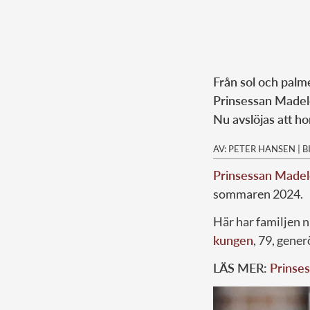
Från sol och palme
Prinsessan Madelei
Nu avslöjas att ho
AV: PETER HANSEN
|
B
Prinsessan Madel
sommaren 2024.
Här har familjen 
kungen
, 79, gener
LÄS MER:
Prinses