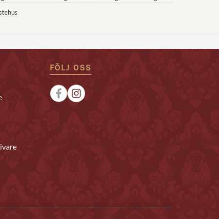
stehus
FÖLJ OSS
e
ivare