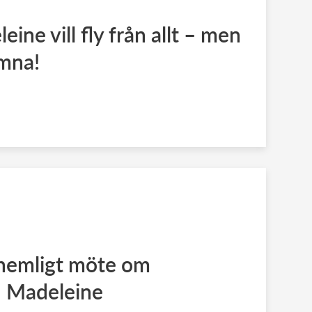
eine vill fly från allt – men
ämna!
i hemligt möte om
 Madeleine