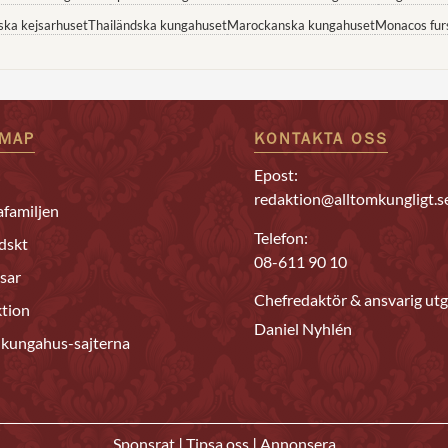
ska kejsarhuset
Thailändska kungahuset
Marockanska kungahuset
Monacos fur
EMAP
KONTAKTA OSS
Epost:
redaktion@alltomkungligt.s
familjen
Telefon:
dskt
08-611 90 10
sar
Chefredaktör & ansvarig utg
tion
Daniel Nyhlén
 kungahus-sajterna
|
|
Sponsrat
Tipsa oss
Annonsera