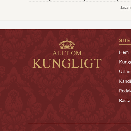
Japan
SIT
Hem
Kunga
Utlän
Kändi
Redak
Bästa