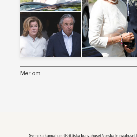
Mer om
Svenska kungahuset
Brittiska kungahuset
Norska kungahuset