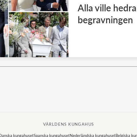
Alla ville hed
begravningen
VÄRLDENS KUNGAHUS
Danska kungahuset
Spanska kungahuset
Nederländska kungahuset
Belgiska ku