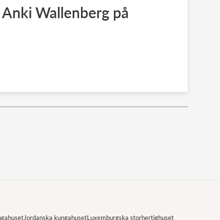
ra Anki Wallenberg på
ngahuset
Jordanska kungahuset
Luxemburgska storhertighuset