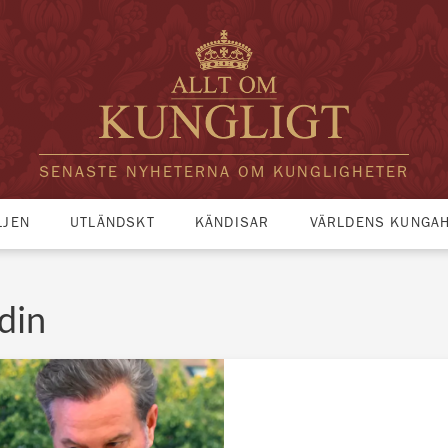
SENASTE NYHETERNA OM KUNGLIGHETER
LJEN
UTLÄNDSKT
KÄNDISAR
VÄRLDENS KUNGA
din