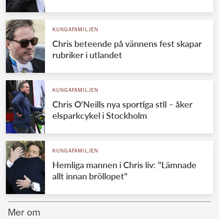
Norska kungahuset
KUNGAFAMILJEN
Danska kungahuset
Chris beteende på vännens fest skapar
Spanska kungahuset
rubriker i utlandet
Nederländska kungahuset
Belgiska kungahuset
KUNGAFAMILJEN
Jordanska kungahuset
Chris O'Neills nya sportiga stil – åker
elsparkcykel i Stockholm
Luxemburgska storhertighuset
Japanska kejsarhuset
KUNGAFAMILJEN
Thailändska kungahuset
Hemliga mannen i Chris liv: "Lämnade
Marockanska kungahuset
allt innan bröllopet"
Monacos furstehus
Mer om