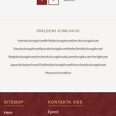
VÄRLDENS KUNGAHUS
Svenska kungahuset
Brittiska kungahuset
Norska kungahuset
Danska kungahuset
Spanska kungahuset
Nederländska kungahuset
Belgiska kungahuset
Jordanska kungahuset
Luxemburgska storhertighuset
Japanska kejsarhuset
Thailändska kungahuset
Marockanska kungahuset
Monacos furstehus
SITEMAP
KONTAKTA OSS
Epost:
Hem