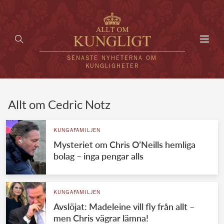
Toggl
navig
SENASTE NYHETERNA OM
KUNGLIGHETER
HEM
Allt om Cedric Notz
KUNGAFAMILJEN
KUNGAFAMILJEN
Mysteriet om Chris O’Neills hemliga
UTLÄNDSKT
bolag – inga pengar alls
KÄNDISAR
VÄRLDENS KUNGAHUS
KUNGAFAMILJEN
Avslöjat: Madeleine vill fly från allt –
Svenska kungahuset
REDAKTION
men Chris vägrar lämna!
Brittiska kungahuset