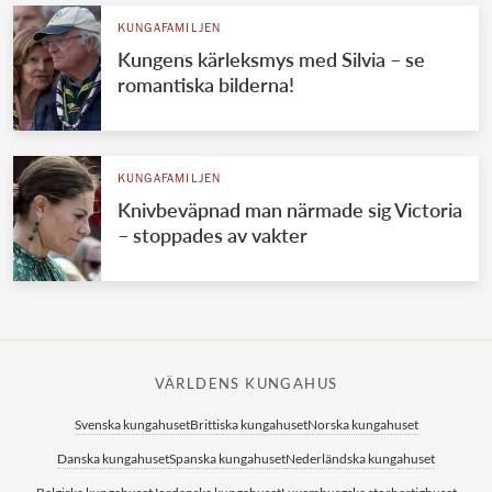
KUNGAFAMILJEN
Kungens kärleksmys med Silvia – se
romantiska bilderna!
KUNGAFAMILJEN
Knivbeväpnad man närmade sig Victoria
– stoppades av vakter
VÄRLDENS KUNGAHUS
Svenska kungahuset
Brittiska kungahuset
Norska kungahuset
Danska kungahuset
Spanska kungahuset
Nederländska kungahuset