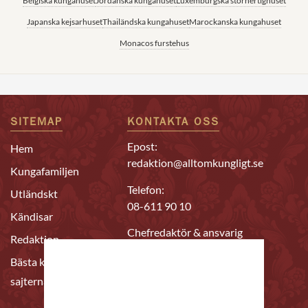
Belgiska kungahuset
Jordanska kungahuset
Luxemburgska storhertighuset
Japanska kejsarhuset
Thailändska kungahuset
Marockanska kungahuset
Monacos furstehus
SITEMAP
KONTAKTA OSS
Epost:
Hem
redaktion@alltomkungligt.se
Kungafamiljen
Telefon:
Utländskt
08-611 90 10
Kändisar
Chefredaktör & ansvarig
Redaktion
utgivare
Bästa kungahus-
Daniel Nyhlén
sajterna