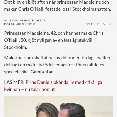
Det blev en blöt afton när prinsessan Madeleine och
maken Chris O’Neill festade loss i Stockholmsnatten.
AV: GITTAN LARSSON
|
BILDER: TT
PUBLICERAD: 2024-09-15
DELA:
P
rinsessan Madeleine, 42, och hennes make Chris
O’Neill, 50, njöt nyligen av en festlig utekväll i
Stockholm.
Makarna, som skaffat barnvakt under lördagskvällen,
deltog i en exklusiv födelsedagsfest för en alldeles
speciell vän i Gamla stan.
LÄS MER:
Prins Daniels okända liv med 41-åriga
kvinnan – nu talar hon ut