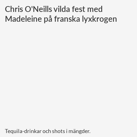
Chris O'Neills vilda fest med
Norska kungahuset
Madeleine på franska lyxkrogen
Danska kungahuset
Spanska kungahuset
Nederländska kungahuset
Belgiska kungahuset
Jordanska kungahuset
Luxemburgska storhertighuset
Japanska kejsarhuset
Thailändska kungahuset
Marockanska kungahuset
Monacos furstehus
Tequila-drinkar och shots i mängder.