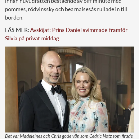
innan huvudrätten bestående av biff minute med
pommes, rödvinssky och bearnaisesås rullade in till
borden.
LÄS MER:
Avslöjat: Prins Daniel svimmade framför
Silvia på privat middag
Det var Madeleines och Chris gode vän som Cedric Notz som firade