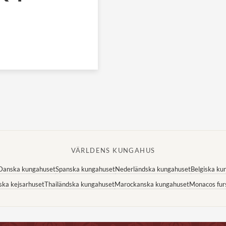
VÄRLDENS KUNGAHUS
Danska kungahuset
Spanska kungahuset
Nederländska kungahuset
Belgiska ku
ska kejsarhuset
Thailändska kungahuset
Marockanska kungahuset
Monacos fur