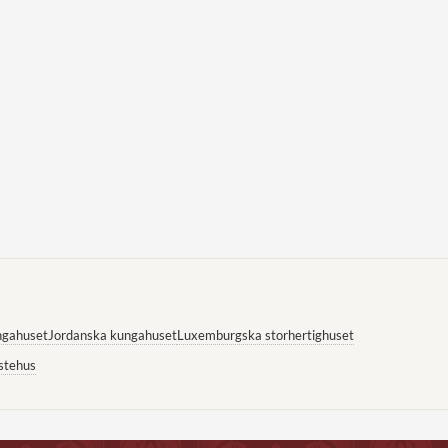
ngahuset
Jordanska kungahuset
Luxemburgska storhertighuset
stehus