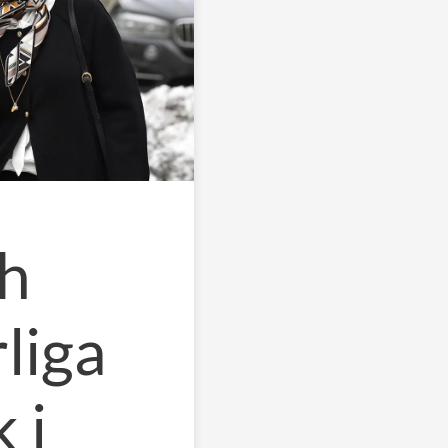
ch
liga
 i