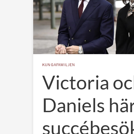
KUNGAFAMILJEN
Victoria o
Daniels här
succébesök