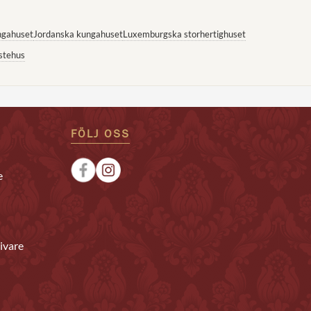
ngahuset
Jordanska kungahuset
Luxemburgska storhertighuset
stehus
FÖLJ OSS
e
ivare