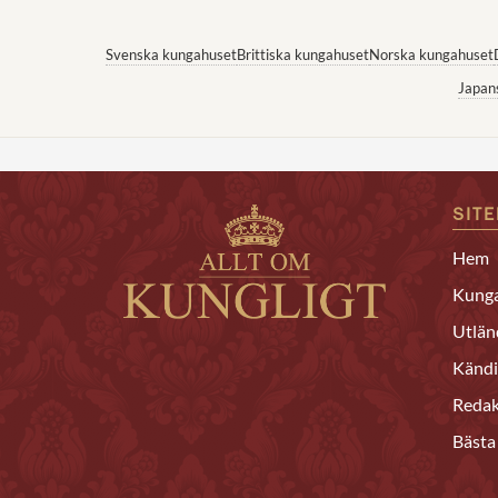
Svenska kungahuset
Brittiska kungahuset
Norska kungahuset
Japan
SIT
Hem
Kunga
Utlän
Kändi
Redak
Bästa