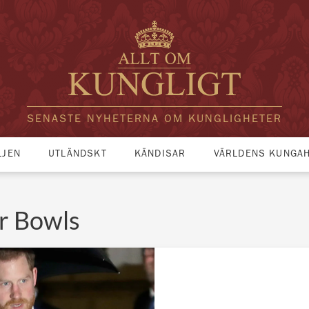
SENASTE NYHETERNA OM KUNGLIGHETER
LJEN
UTLÄNDSKT
KÄNDISAR
VÄRLDENS KUNGA
er Bowls