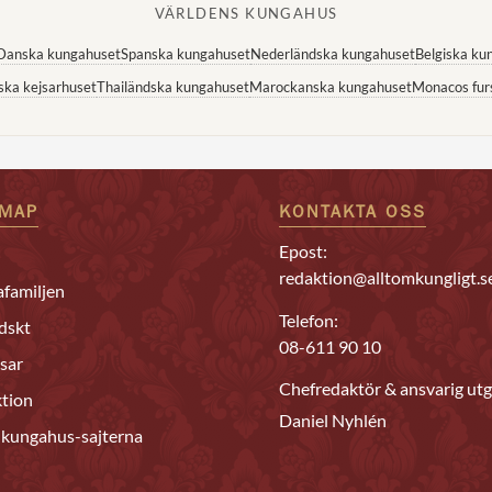
VÄRLDENS KUNGAHUS
Danska kungahuset
Spanska kungahuset
Nederländska kungahuset
Belgiska ku
ska kejsarhuset
Thailändska kungahuset
Marockanska kungahuset
Monacos fur
EMAP
KONTAKTA OSS
Epost:
redaktion@alltomkungligt.s
familjen
Telefon:
dskt
08-611 90 10
sar
Chefredaktör & ansvarig utg
tion
Daniel Nyhlén
 kungahus-sajterna