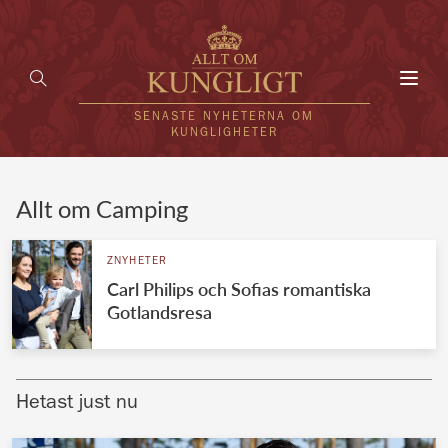
Toggl
navig
SENASTE NYHETERNA OM
KUNGLIGHETER
HEM
Allt om Camping
KUNGAFAMILJEN
ZNYHETER
Carl Philips och Sofias romantiska
UTLÄNDSKT
Gotlandsresa
KÄNDISAR
VÄRLDENS KUNGAHUS
Hetast just nu
Svenska kungahuset
REDAKTION
Brittiska kungahuset