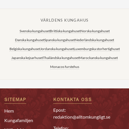
VÄRLDENS KUNGAHUS
Svenska kungahuset
Brittiska kungahuset
Norska kungahuset
Danska kungahuset
Spanska kungahuset
Nederländska kungahuset
Belgiska kungahuset
Jordanska kungahuset
Luxemburgska storhertighuset
Japanska kejsarhuset
Thailändska kungahuset
Marockanska kungahuset
Monacos furstehus
SITEMAP
KONTAKTA OSS
Epost:
Hem
redaktion@alltomkungligt.se
Kungafamiljen
Telefon: