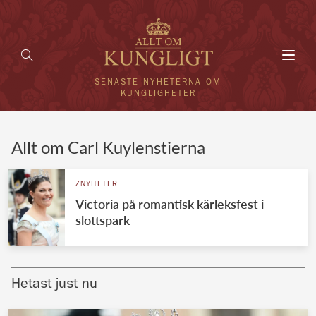
Toggl
navig
SENASTE NYHETERNA OM
KUNGLIGHETER
HEM
Allt om Carl Kuylenstierna
KUNGAFAMILJEN
ZNYHETER
Victoria på romantisk kärleksfest i
UTLÄNDSKT
slottspark
KÄNDISAR
VÄRLDENS KUNGAHUS
Hetast just nu
Svenska kungahuset
REDAKTION
Brittiska kungahuset