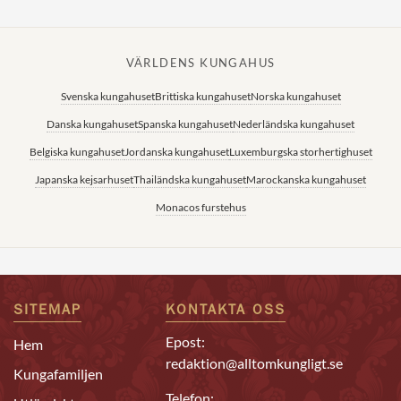
VÄRLDENS KUNGAHUS
Svenska kungahuset
Brittiska kungahuset
Norska kungahuset
Danska kungahuset
Spanska kungahuset
Nederländska kungahuset
Belgiska kungahuset
Jordanska kungahuset
Luxemburgska storhertighuset
Japanska kejsarhuset
Thailändska kungahuset
Marockanska kungahuset
Monacos furstehus
SITEMAP
KONTAKTA OSS
Epost:
Hem
redaktion@alltomkungligt.se
Kungafamiljen
Telefon: