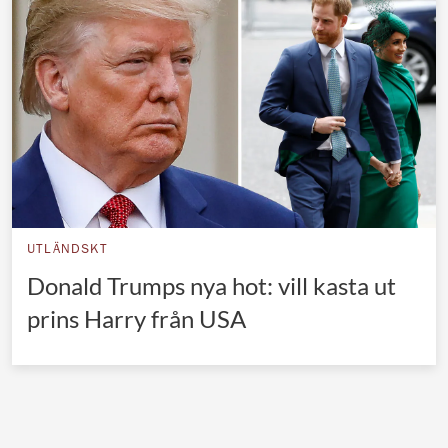
Norska kungahuset
Danska kungahuset
Spanska kungahuset
Nederländska kungahuset
Belgiska kungahuset
Jordanska kungahuset
Luxemburgska storhertighuset
UTLÄNDSKT
Japanska kejsarhuset
Donald Trumps nya hot: vill kasta ut
prins Harry från USA
Thailändska kungahuset
Marockanska kungahuset
Monacos furstehus