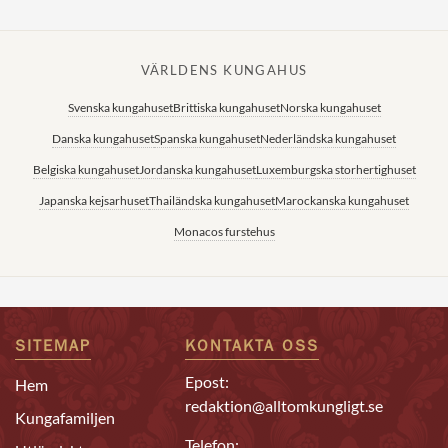
VÄRLDENS KUNGAHUS
Svenska kungahuset
Brittiska kungahuset
Norska kungahuset
Danska kungahuset
Spanska kungahuset
Nederländska kungahuset
Belgiska kungahuset
Jordanska kungahuset
Luxemburgska storhertighuset
Japanska kejsarhuset
Thailändska kungahuset
Marockanska kungahuset
Monacos furstehus
SITEMAP
KONTAKTA OSS
Epost:
Hem
redaktion@alltomkungligt.se
Kungafamiljen
Telefon: