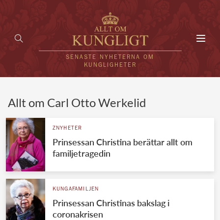
Toggl
navig
SENASTE NYHETERNA OM
KUNGLIGHETER
HEM
Allt om Carl Otto Werkelid
KUNGAFAMILJEN
ZNYHETER
Prinsessan Christina berättar allt om
UTLÄNDSKT
familjetragedin
KÄNDISAR
VÄRLDENS KUNGAHUS
KUNGAFAMILJEN
Prinsessan Christinas bakslag i
Svenska kungahuset
REDAKTION
coronakrisen
Brittiska kungahuset