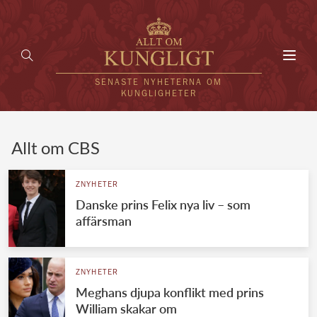
Toggl
navig
SENASTE NYHETERNA OM
KUNGLIGHETER
HEM
Allt om CBS
KUNGAFAMILJEN
ZNYHETER
Danske prins Felix nya liv – som
UTLÄNDSKT
affärsman
KÄNDISAR
VÄRLDENS KUNGAHUS
ZNYHETER
Meghans djupa konflikt med prins
Svenska kungahuset
REDAKTION
William skakar om
Brittiska kungahuset