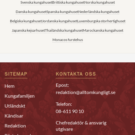
Svenska kungahuset
Brittiska kungahuset
Norska kungahuset
Danska kungahuset
Spanska kungahuset
Nederländska kungahuset
Belgiska kungahuset
Jordanska kungahuset
Luxemburgska storhertighuset
Japanska kejsarhuset
Thailändska kungahuset
Marockanska kungahuset
Monacos furstehus
SITEMAP
KONTAKTA OSS
Epost:
Hem
redaktion@alltomkungligt.se
Kungafamiljen
Telefon:
Utländskt
08-611 90 10
Kändisar
Chefredaktör & ansvarig
Redaktion
utgivare