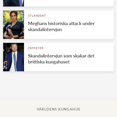
Norska kungahuset
UTLÄNDSKT
Danska kungahuset
Meghans historiska attack under
Spanska kungahuset
skandalintervjun
Nederländska kungahuset
Belgiska kungahuset
ZNYHETER
Jordanska kungahuset
Skandalintervjun som skakar det
brittiska kungahuset
Luxemburgska storhertighuset
Japanska kejsarhuset
Thailändska kungahuset
Marockanska kungahuset
Monacos furstehus
VÄRLDENS KUNGAHUS