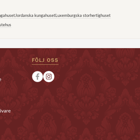
ngahuset
Jordanska kungahuset
Luxemburgska storhertighuset
stehus
FÖLJ OSS
e
ivare