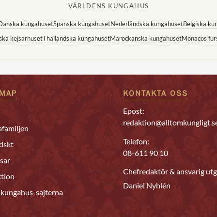
VÄRLDENS KUNGAHUS
Danska kungahuset
Spanska kungahuset
Nederländska kungahuset
Belgiska ku
ska kejsarhuset
Thailändska kungahuset
Marockanska kungahuset
Monacos fur
EMAP
KONTAKTA OSS
Epost:
redaktion@alltomkungligt.s
familjen
Telefon:
dskt
08-611 90 10
sar
Chefredaktör & ansvarig utg
tion
Daniel Nyhlén
 kungahus-sajterna