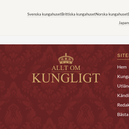
Svenska kungahuset
Brittiska kungahuset
Norska kungahuset
Japan
SIT
Hem
Kunga
Utlän
Kändi
Redak
Bästa