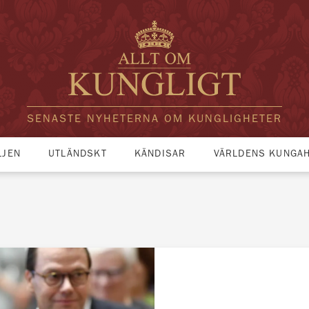
SENASTE NYHETERNA OM KUNGLIGHETER
LJEN
UTLÄNDSKT
KÄNDISAR
VÄRLDENS KUNGA