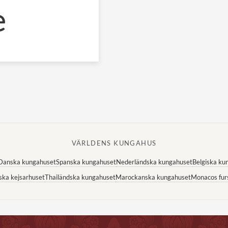
e
VÄRLDENS KUNGAHUS
Danska kungahuset
Spanska kungahuset
Nederländska kungahuset
Belgiska ku
ska kejsarhuset
Thailändska kungahuset
Marockanska kungahuset
Monacos fur