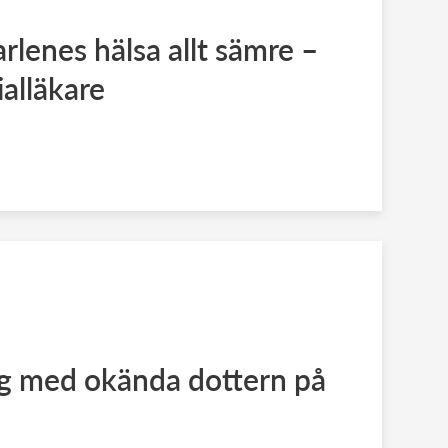
rlenes hälsa allt sämre –
ialläkare
og med okända dottern på