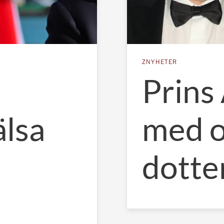
ZNYHETER
Prins
älsa
med 
dotte