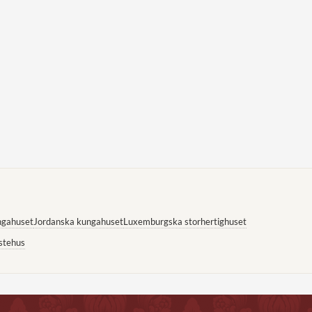
ngahuset
Jordanska kungahuset
Luxemburgska storhertighuset
stehus