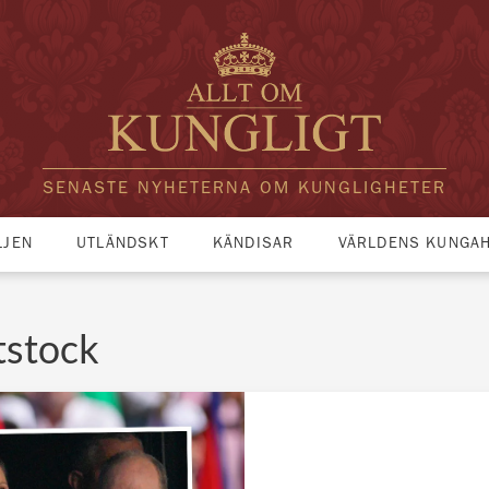
SENASTE NYHETERNA OM KUNGLIGHETER
LJEN
UTLÄNDSKT
KÄNDISAR
VÄRLDENS KUNGA
tstock